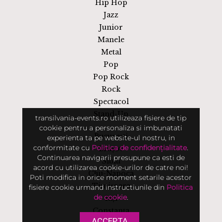
Hip Hop
Jazz
Junior
Manele
Metal
Pop
Pop Rock
Rock
Spectacol
Stand-Up
transilvania-events.ro utilizeaza fisiere de tip
cookie pentru a personaliza si imbunatati
București
experienta ta pe website-ul nostru, in
conformitate cu
Politica de confidențialitate
.
Brașov
Continuarea navigarii presupune ca esti de
Sibiu
acord cu utilizarea cookie-urilor de catre noi!
Cluj-Napoca
Poti modifica in orice moment setarile acestor
Timișoara
fisiere cookie urmand instructiunile din
Politica
de cookie
.
Iași
Constanța
ACCEPTA