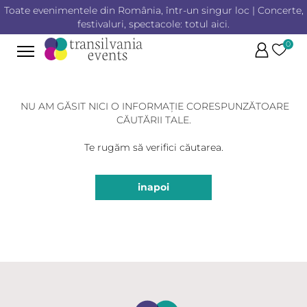
Toate evenimentele din România, într-un singur loc | Concerte,
festivaluri, spectacole: totul aici.
0
NU AM GĂSIT NICI O INFORMAȚIE
CORESPUNZĂTOARE
CĂUTĂRII TALE.
Te rugăm să verifici căutarea.
inapoi