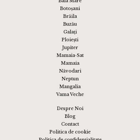
Baia Mare
Botoșani
Brăila
Buzău
Galați
Ploiești
Jupiter
Mamaia-Sat
Mamaia
Năvodari
Neptun
Mangalia
Vama Veche
Despre Noi
Blog
Contact
Politica de cookie
Politica de confidențialitate