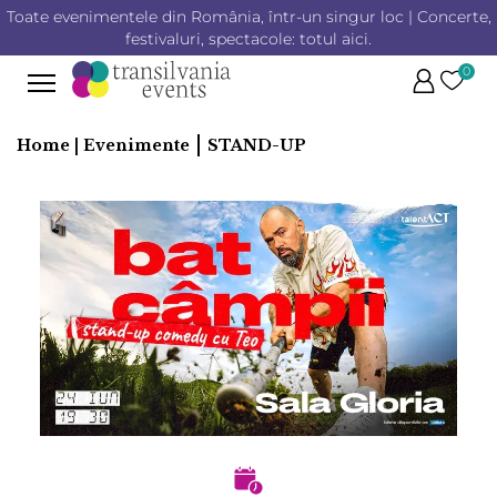
Toate evenimentele din România, într-un singur loc | Concerte,
festivaluri, spectacole: totul aici.
0
|
Home |
Evenimente
STAND-UP