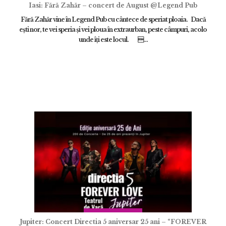
Iasi: Fără Zahăr – concert de August @Legend Pub
Fără Zahăr vine în Legend Pub cu cântece de speriat ploaia. Dacă
eşti nor, te vei speria şi vei ploua în extraurban, peste câmpuri, acolo
ÎNCARCA IMAGINI
unde îţi este locul. ...
ADAUGĂ
Jupiter: Concert Directia 5 aniversar 25 ani – “FOREVER