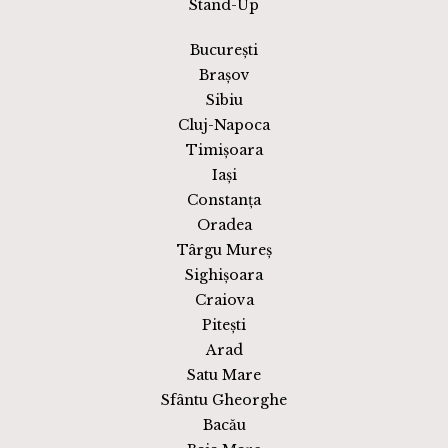
Stand-Up
București
Brașov
Sibiu
Cluj-Napoca
Timișoara
Iași
Constanța
Oradea
Târgu Mureș
Sighișoara
Craiova
Pitești
Arad
Satu Mare
Sfântu Gheorghe
Bacău