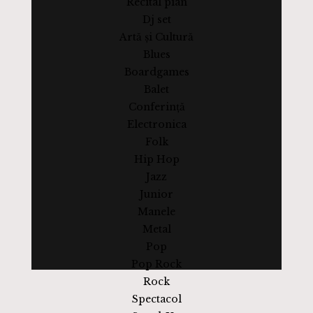
Recital pian
Dj set
Artă și Cultură
Blues
Boardgames
Balet
Conferință
Electronica
Folk
Hip Hop
Jazz
Junior
Manele
Metal
Pop
Pop Rock
Rock
Spectacol