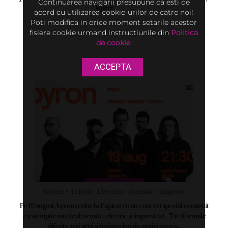
Continuarea navigarii presupune ca esti de
Jupiter. ...
acord cu utilizarea cookie-urilor de catre noi!
Poti modifica in orice moment setarile acestor
fisiere cookie urmand instructiunile din
Politica
de cookie
.
ACCEPTA
byron • Triptic: Electric / Acustic / Improv
Pe 19 august, byron revine la Expirat cu un concert special construit
ca un triptic muzical: acustic, electric și improvizat. Trei formule
diferite, trei stări și trei moduri de a privi aceea...