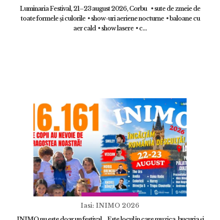
Luminaria Festival, 21–23 august 2026, Corbu • sute de zmeie de
toate formele și culorile • show-uri aeriene nocturne • baloane cu
aer cald • show lasere • c...
Iasi: INIMO 2026
INIMO nu este doar un festival. Este locul în care muzica, bucuria și