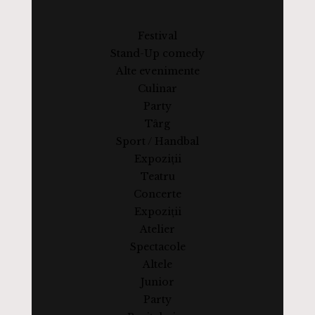
Festival
Stand-Up comedy
Alte evenimente
Culinar
Party
Târg
Sport / Handbal
Expoziții
Teatru
Concerte
Expoziții
Atelier
Spectacole
Altele
Junior
Party