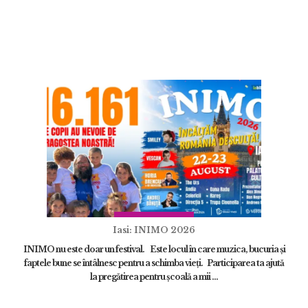
Iasi: INIMO 2026
INIMO nu este doar un festival. Este locul în care muzica, bucuria și
faptele bune se întâlnesc pentru a schimba vieți. Participarea ta ajută
la pregătirea pentru școală a mii ...