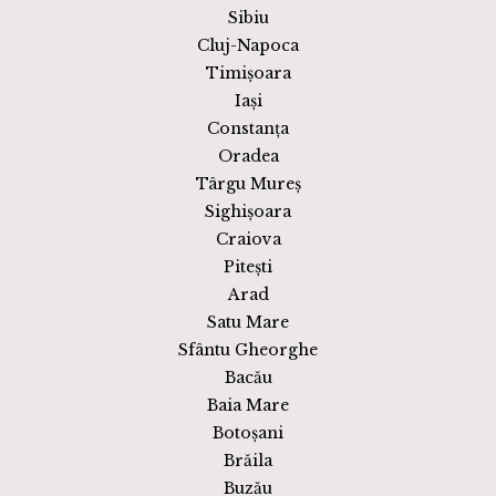
Sibiu
Cluj-Napoca
Timișoara
Iași
Constanța
Oradea
Târgu Mureș
Sighișoara
Craiova
Pitești
Arad
Satu Mare
Sfântu Gheorghe
Bacău
Baia Mare
Botoșani
Brăila
Buzău