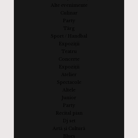
Alte evenimente
Culinar
Party
Târg
Sport / Handbal
Expoziții
Teatru
Concerte
Expoziții
Atelier
Spectacole
Altele
Junior
Party
Recital pian
Dj set
Artă și Cultură
Blues