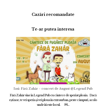
Cazări recomandate
Te-ar putea interesa
Adaugă review
Iasi: Fără Zahăr – concert de August @Legend Pub
Fără Zahăr vine în Legend Pub cu cântece de speriat ploaia. Dacă
eşti nor, te vei speria şi vei ploua în extraurban, peste câmpuri, acolo
unde îţi este locul. ...