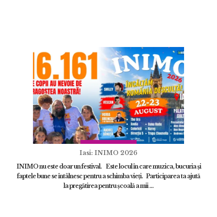
Iasi: INIMO 2026
INIMO nu este doar un festival. Este locul în care muzica, bucuria și
faptele bune se întâlnesc pentru a schimba vieți. Participarea ta ajută
la pregătirea pentru școală a mii ...