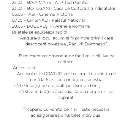
22.03 – BAIA MARE - ATP Tech Center
23.03 – BOTOȘANI - Casa de Cultură a Sindicatelor
03.05 – IASI - Cinema Victoria
07.05 – CHIȘINĂU - Palatul Național
28.05 - BUCUREȘTI - Arenele Romane
Biletele se epuizează rapid!
Asigură-ți locul acum și fii printre primii care
descoperă povestea „Pădurii Domnești”.
Eveniment recomandat de fanii muzicii live de
calitate.
Acces copii:
Accesul este GRATUIT pentru copiii cu vârsta de
până la 6 ani, cu condiția ca aceștia:
să fie însoțiți de un adult posesor de bilet;
să stea în brațele acestuia, fără a ocupa un loc
separat.
Începând cu vârsta de 7 ani, este necesară
achiziționarea unui bilet individual.