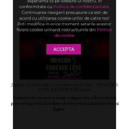
experienta ta pe website-ul nostru, in
conformitate cu
Politica de confidențialitate
.
Continuarea navigarii presupune ca esti de
acord cu utilizarea cookie-urilor de catre noi!
Poti modifica in orice moment setarile acestor
fisiere cookie urmand instructiunile din
Politica
de cookie
.
ACCEPTA
Jupiter: Concert Directia 5 aniversar 25 ani – “FOREVER
LOVE JUPITER” | 20 august
Există povești care nu se scriu într-o singură vară, ci în zeci de veri
petrecute împreună. Una dintre ele este povestea dintre Direcția 5 și
Jupiter. ...