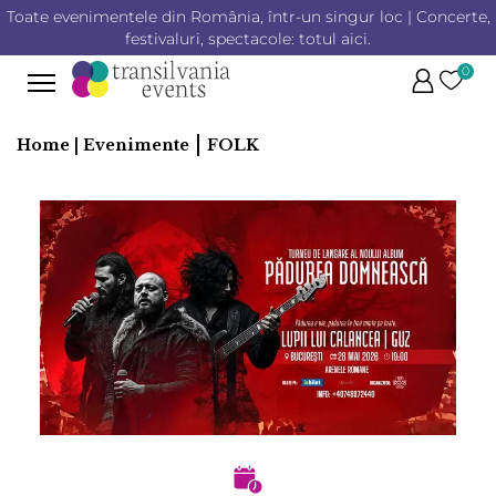
Toate evenimentele din România, într-un singur loc | Concerte,
festivaluri, spectacole: totul aici.
0
|
Home |
Evenimente
FOLK