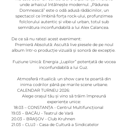
unde arhaicul întâlnește modernul. „Pădurea
Domnească” este o odă adusă rădăcinilor, un
spectacol ce îmbină forța rock-ului, profunzimea
folclorului autentic și vibe-ul urban, totul sub
semnătura inconfundabilă a lui Alex Calancea.
De ce să nu ratezi acest eveniment:
Premieră Absolută: Ascultă live piesele de pe noul
album într-o producție vizuală și sonoră de excepție.
Fuziune Unică: Energia „Lupilor” potențată de vocea
inconfundabilă a lui Guz.
Atmosferă ritualică: un show care te poartă din
inima codrilor până pe marile scene urbane.
CALENDAR TURNEU 2026:
Alege orașul tău și vino să trăim împreună
experiențe unice:
18.03 – CONSTANȚA - Centrul Multifuncțional
19.03 – BACĂU - Teatrul de Vară
20.03 – BRAȘOV - Club Kruhnen
21.03 – CLUJ - Casa de Cultură a Sindicatelor