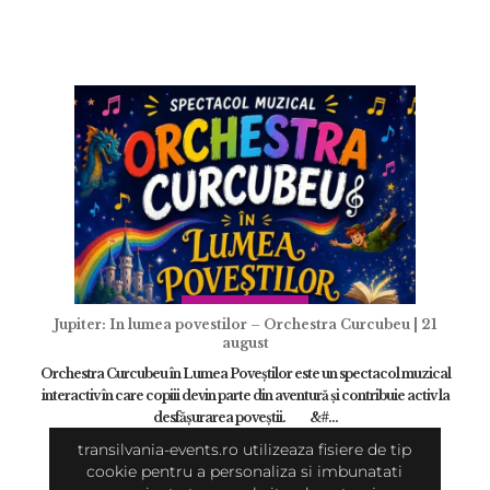
Jupiter: In lumea povestilor – Orchestra Curcubeu | 21
august
Orchestra Curcubeu în Lumea Poveștilor este un spectacol muzical
interactiv în care copiii devin parte din aventură și contribuie activ la
desfășurarea poveștii. &#...
transilvania-events.ro utilizeaza fisiere de tip
cookie pentru a personaliza si imbunatati