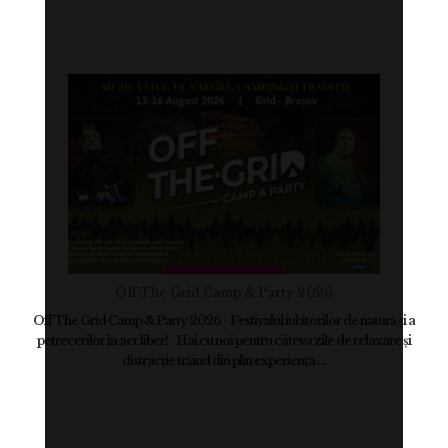
Off The Grid Camp & Party 2026
Off The Grid Camp & Party 2026 - Festivalul iubitorilor de natură și a
petrecerilor în aer liber! Hai cu noi pentru câteva zile de relaxare și
distracție trăind din plin experiența ...