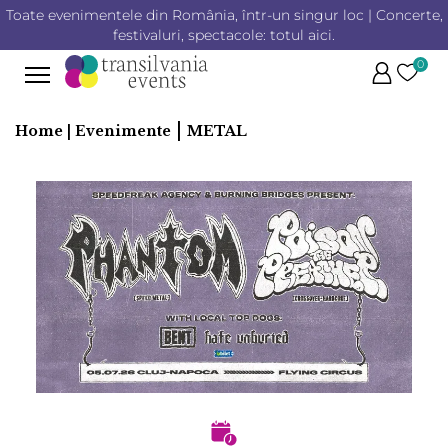
Toate evenimentele din România, într-un singur loc | Concerte,
festivaluri, spectacole: totul aici.
0
|
Home |
Evenimente
METAL