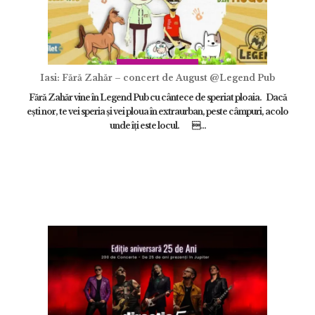
Iasi: Fără Zahăr – concert de August @Legend Pub
Fără Zahăr vine în Legend Pub cu cântece de speriat ploaia. Dacă
eşti nor, te vei speria şi vei ploua în extraurban, peste câmpuri, acolo
unde îţi este locul. ...
ÎNCARCA IMAGINI
ADAUGĂ