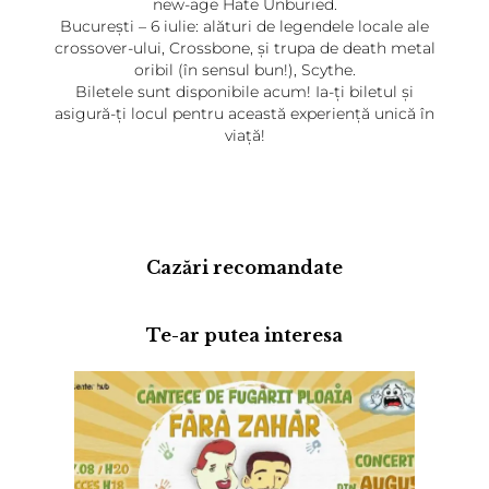
new-age Hate Unburied.
București – 6 iulie: alături de legendele locale ale
crossover-ului, Crossbone, și trupa de death metal
oribil (în sensul bun!), Scythe.
Biletele sunt disponibile acum! Ia-ți biletul și
asigură-ți locul pentru această experiență unică în
viață!
Cazări recomandate
Te-ar putea interesa
Adaugă review