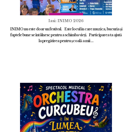
Iasi: INIMO 2026
INIMO nu este doar un festival. Este locul în care muzica, bucuria și
faptele bune se întâlnesc pentru a schimba vieți. Participarea ta ajută
la pregătirea pentru școală a mii ...