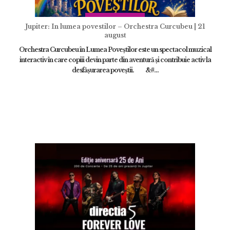
Jupiter: In lumea povestilor – Orchestra Curcubeu | 21
august
Orchestra Curcubeu în Lumea Poveștilor este un spectacol muzical
interactiv în care copiii devin parte din aventură și contribuie activ la
desfășurarea poveștii. &#...