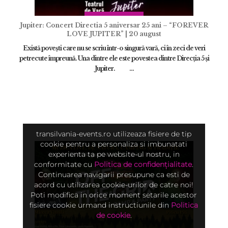
Jupiter: Concert Directia 5 aniversar 25 ani – “FOREVER
LOVE JUPITER” | 20 august
Există povești care nu se scriu într-o singură vară, ci în zeci de veri
petrecute împreună. Una dintre ele este povestea dintre Direcția 5 și
Jupiter. ...
transilvania-events.ro utilizeaza fisiere de tip
cookie pentru a personaliza si imbunatati
experienta ta pe website-ul nostru, in
conformitate cu
Politica de confidențialitate
.
Continuarea navigarii presupune ca esti de
acord cu utilizarea cookie-urilor de catre noi!
Poti modifica in orice moment setarile acestor
fisiere cookie urmand instructiunile din
Politica
de cookie
.