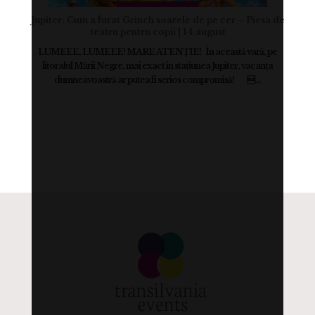
Jupiter: Cum a furat Grinch soarele de pe cer – Piesa de
teatru pentru copii | 14 august
LUMEEE, LUMEEE! MARE ATENȚIE! În această vară, pe
litoralul Mării Negre, mai exact în stațiunea Jupiter, vacanța
dumneavoastră ar putea fi serios compromisă! ...