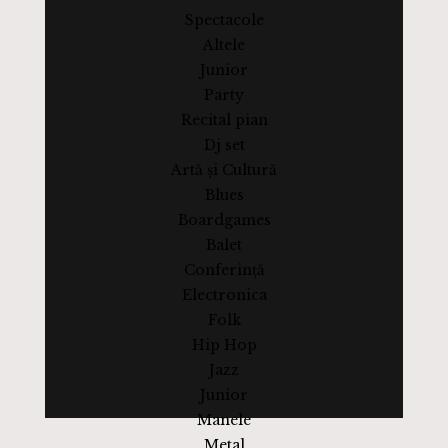
Spectacole
Altele
Junior
Party
Recital pian
Dj set
Artă și Cultură
Blues
Boardgames
Balet
Conferință
Electronica
Folk
Hip Hop
Jazz
Junior
Manele
Metal