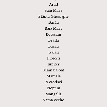
Arad
Satu Mare
Sfântu Gheorghe
Bacău
Baia Mare
Botoșani
Brăila
Buzău
Galați
Ploiești
Jupiter
Mamaia-Sat
Mamaia
Năvodari
Neptun
Mangalia
Vama Veche