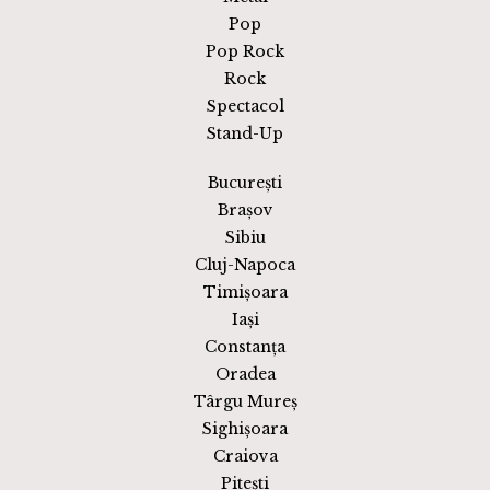
Pop
Pop Rock
Rock
Spectacol
Stand-Up
București
Brașov
Sibiu
Cluj-Napoca
Timișoara
Iași
Constanța
Oradea
Târgu Mureș
Sighișoara
Craiova
Pitești