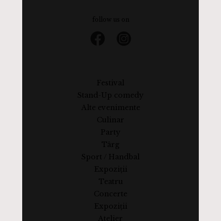
follow us on
Festival
Stand-Up comedy
Alte evenimente
Culinar
Party
Târg
Sport / Handbal
Expoziții
Teatru
Concerte
Expoziții
Atelier