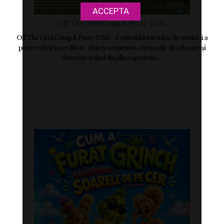
ACCEPTA
Off The Grid Camp & Party 2026
Off The Grid Camp & Party 2026 - Festivalul iubitorilor de natură și a
petrecerilor în aer liber! Hai cu noi pentru câteva zile de relaxare și
distracție trăind din plin experiența ...