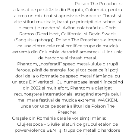
Poison The Preacher s-
a lansat de pe străzile din Bogota, Columbia, pentru
a crea un mix brut și agresiv de Hardcore, Thrash și
alte stiluri muzicale, bazat pe principii old-school și
o execuție modernă. Având colaborări cu Chris
Ramos (Dead Heat, California) și Devin Swank
(Sanguisugabogg), Poison The Preacher s-a impus
ca una dintre cele mai prolifice trupe de muzică
extremă din Columbia, datorită amestecului lor unic
de hardcore și thrash metal.
Phantom, „nosferații” speed metal-ului,e o trupă
feroce, plină de energie, foc și tot ceea ce îți poți
dori de la o formație de speed metal flămândă, cu
un etos DIY veritabil. Cu numeroase lansări începând
din 2022 și mult efort, Phantom a câștigat
recunoaștere internațională, atrăgând atenția celui
mai mare festival de muzică extremă, WACKEN,
unde vor urca pe scenă alături de Poison The
Preacher.
Orașele din România care le vor simți mânia:
Cluj-Napoca – 5 iulie: alături de grupul etalon de
powerviolence BENT și trupa de metallic hardcore