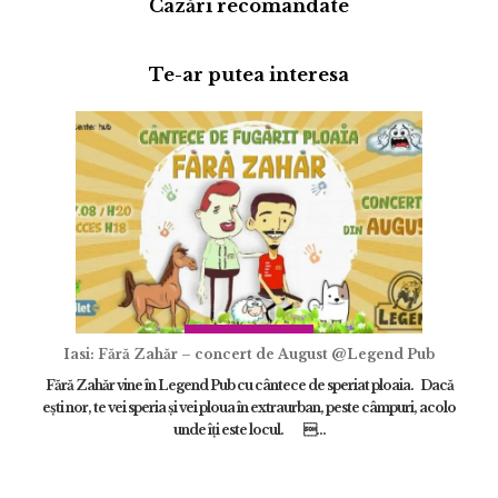
Cazări recomandate
Te-ar putea interesa
Adaugă review
Iasi: Fără Zahăr – concert de August @Legend Pub
Fără Zahăr vine în Legend Pub cu cântece de speriat ploaia. Dacă
eşti nor, te vei speria şi vei ploua în extraurban, peste câmpuri, acolo
ÎNCARCA IMAGINI
unde îţi este locul. ...