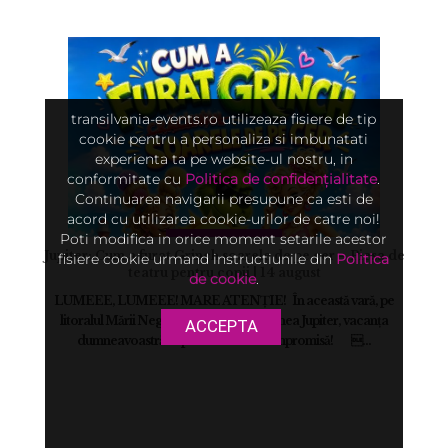
transilvania-events.ro utilizeaza fisiere de tip
cookie pentru a personaliza si imbunatati
experienta ta pe website-ul nostru, in
conformitate cu
Politica de confidențialitate
.
Continuarea navigarii presupune ca esti de
acord cu utilizarea cookie-urilor de catre noi!
Poti modifica in orice moment setarile acestor
Jupiter: Cum a furat Grinch soarele de pe cer – Piesa de
fisiere cookie urmand instructiunile din
Politica
teatru pentru copii | 14 august
de cookie
.
LUMEEE, LUMEEE! MARE ATENȚIE! În această vară, pe
litoralul Mării Negre, mai exact în stațiunea Jupiter, vacanța
ACCEPTA
dumneavoastră ar putea fi serios compromisă! ...