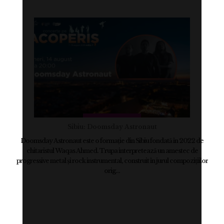
Sibiu: Doomsday Astronaut
Doomsday Astronaut este o formație din Sibiu fondată în 2022 de
chitaristul Waqas Ahmed. Trupa interpretează un amestec de
progressive metal și rock instrumental, construit în jurul compozițiilor
orig...