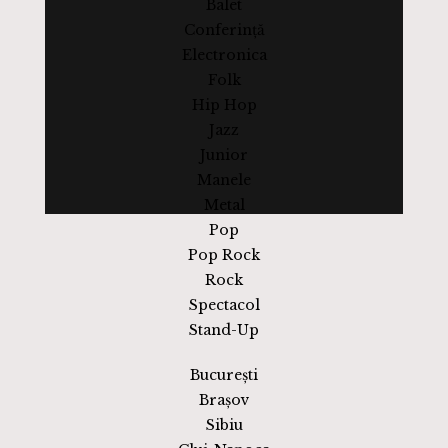
Balet
Conferință
Electronica
Folk
Hip Hop
Jazz
Junior
Manele
Metal
Pop
Pop Rock
Rock
Spectacol
Stand-Up
București
Brașov
Sibiu