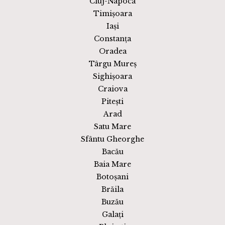
Cluj-Napoca
Timișoara
Iași
Constanța
Oradea
Târgu Mureș
Sighișoara
Craiova
Pitești
Arad
Satu Mare
Sfântu Gheorghe
Bacău
Baia Mare
Botoșani
Brăila
Buzău
Galați