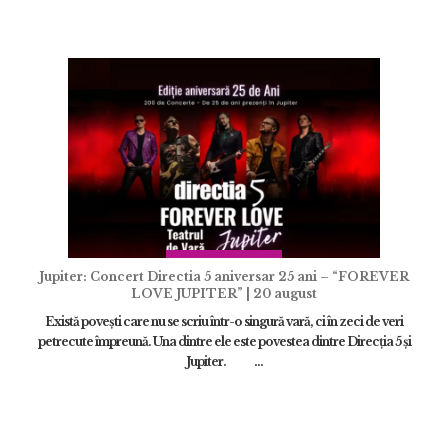
Jupiter: Concert Directia 5 aniversar 25 ani – “FOREVER
LOVE JUPITER” | 20 august
Există povești care nu se scriu într-o singură vară, ci în zeci de veri
petrecute împreună. Una dintre ele este povestea dintre Direcția 5 și
Jupiter. ...