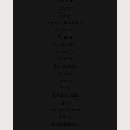
Culinar
Party
Târg
Sport / Handbal
Expoziții
Teatru
Concerte
Expoziții
Atelier
Spectacole
Altele
Junior
Party
Recital pian
Dj set
Artă și Cultură
Blues
Boardgames