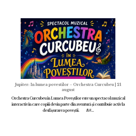
Jupiter: In lumea povestilor – Orchestra Curcubeu | 21
august
Orchestra Curcubeu în Lumea Poveștilor este un spectacol muzical
interactiv în care copiii devin parte din aventură și contribuie activ la
desfășurarea poveștii. &#...