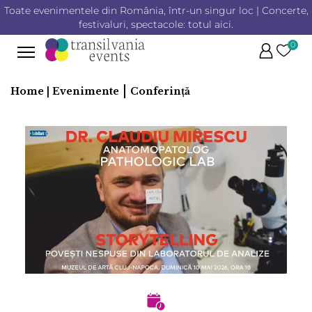
Toate evenimentele din România, într-un singur loc | Concerte,
festivaluri, spectacole: totul aici.
0
|
Home |
Evenimente
Conferință