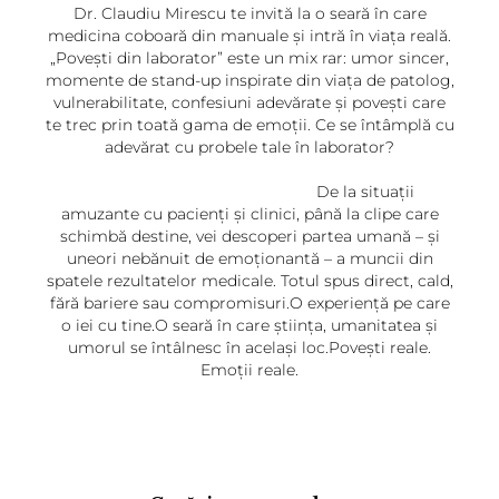
Dr. Claudiu Mirescu te invită la o seară în care
medicina coboară din manuale și intră în viața reală.
„Povești din laborator” este un mix rar: umor sincer,
momente de stand-up inspirate din viața de patolog,
vulnerabilitate, confesiuni adevărate și povești care
te trec prin toată gama de emoții. Ce se întâmplă cu
adevărat cu probele tale în laborator?
De la situații
amuzante cu pacienți și clinici, până la clipe care
schimbă destine, vei descoperi partea umană – și
uneori nebănuit de emoționantă – a muncii din
spatele rezultatelor medicale. Totul spus direct, cald,
fără bariere sau compromisuri.O experiență pe care
o iei cu tine.O seară în care știința, umanitatea și
umorul se întâlnesc în același loc.Povești reale.
Emoții reale.