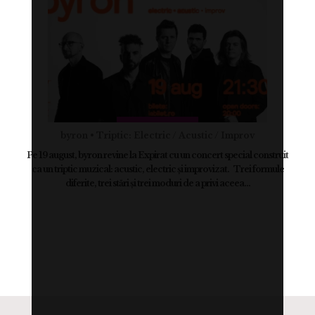
byron • Triptic: Electric / Acustic / Improv
Pe 19 august, byron revine la Expirat cu un concert special construit
ca un triptic muzical: acustic, electric și improvizat. Trei formule
diferite, trei stări și trei moduri de a privi aceea...