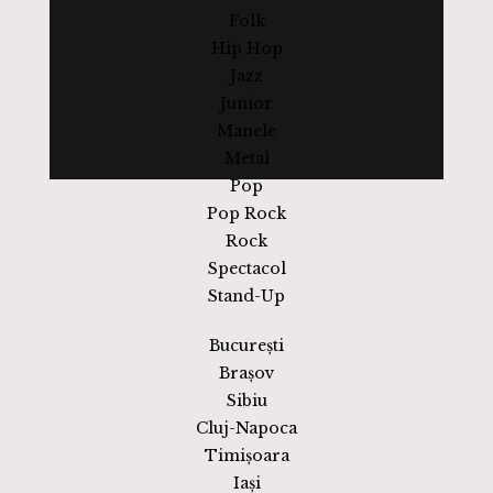
Folk
Hip Hop
Jazz
Junior
Manele
Metal
Pop
Pop Rock
Rock
Spectacol
Stand-Up
București
Brașov
Sibiu
Cluj-Napoca
Timișoara
Iași