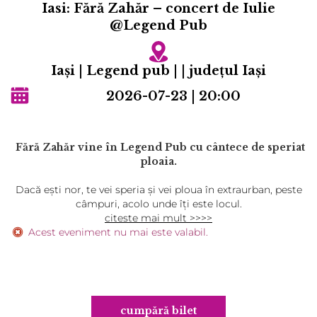
Iasi: Fără Zahăr – concert de Iulie
@Legend Pub
Iaşi | Legend pub | | județul Iaşi
2026-07-23 | 20:00
Fără Zahăr vine în Legend Pub cu cântece de speriat
ploaia.
Dacă eşti nor, te vei speria şi vei ploua în extraurban, peste
câmpuri, acolo unde îţi este locul.
citeste mai mult >>>>
Acest eveniment nu mai este valabil.
cumpără bilet