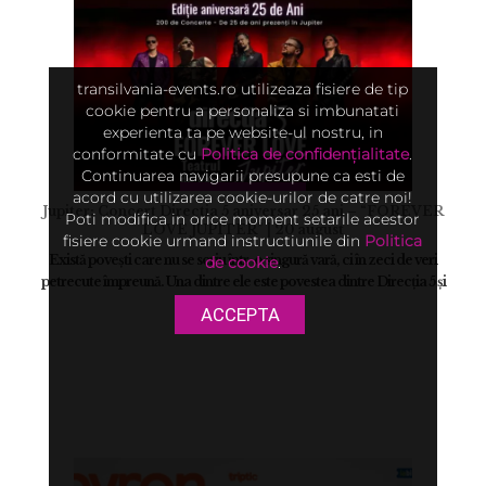
transilvania-events.ro utilizeaza fisiere de tip
cookie pentru a personaliza si imbunatati
experienta ta pe website-ul nostru, in
conformitate cu
Politica de confidențialitate
.
Continuarea navigarii presupune ca esti de
acord cu utilizarea cookie-urilor de catre noi!
Jupiter: Concert Directia 5 aniversar 25 ani – “FOREVER
Poti modifica in orice moment setarile acestor
LOVE JUPITER” | 20 august
fisiere cookie urmand instructiunile din
Politica
Există povești care nu se scriu într-o singură vară, ci în zeci de veri
de cookie
.
petrecute împreună. Una dintre ele este povestea dintre Direcția 5 și
Jupiter. ...
ACCEPTA