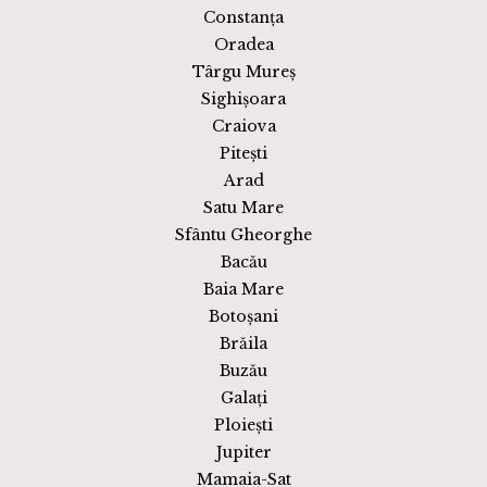
Constanța
Oradea
Târgu Mureș
Sighișoara
Craiova
Pitești
Arad
Satu Mare
Sfântu Gheorghe
Bacău
Baia Mare
Botoșani
Brăila
Buzău
Galați
Ploiești
Jupiter
Mamaia-Sat