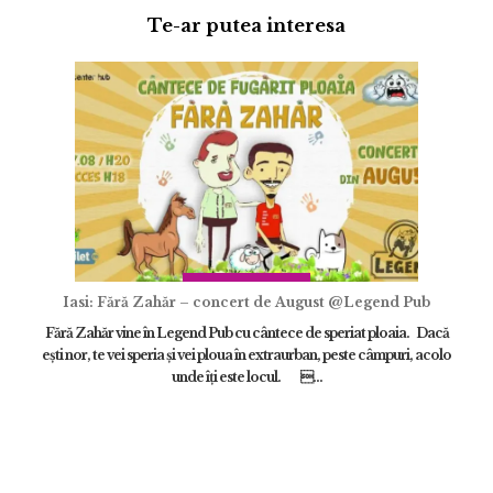
Te-ar putea interesa
Adaugă review
Iasi: Fără Zahăr – concert de August @Legend Pub
Fără Zahăr vine în Legend Pub cu cântece de speriat ploaia. Dacă
eşti nor, te vei speria şi vei ploua în extraurban, peste câmpuri, acolo
ÎNCARCA IMAGINI
unde îţi este locul. ...