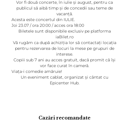
Vor fi două concerte, în iulie şi august, pentru ca
publicul să aibă timp şi de concedii sau teme de
vacanţă.
Acesta este concertul din IULIE.
Joi 23.07 / ora 20:00 / acces ora 18:00
Biletele sunt disponibile exclusiv pe platforma
iaBilet.ro
Vă rugăm ca după achiziţia lor să contactaţi locaţia
pentru rezervarea de locuri la mese pe grupuri de
interese.
Copiii sub 7 ani au acces gratuit, dacă promit că îşi
vor face curat în cameră.
Viaţa-i comedie amăruie!
Un eveniment cablat, organizat şi cântat cu
Epicenter Hub.
Cazări recomandate