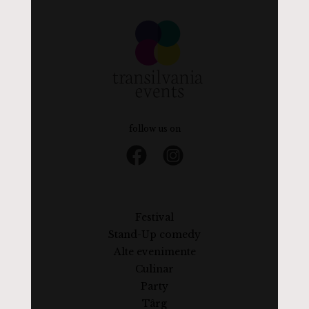
follow us on
Festival
Stand-Up comedy
Alte evenimente
Culinar
Party
Târg