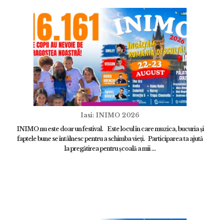
Iasi: INIMO 2026
INIMO nu este doar un festival. Este locul în care muzica, bucuria și
faptele bune se întâlnesc pentru a schimba vieți. Participarea ta ajută
la pregătirea pentru școală a mii ...