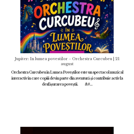
Jupiter: In lumea povestilor – Orchestra Curcubeu | 21
august
Orchestra Curcubeu în Lumea Poveștilor este un spectacol muzical
interactiv în care copiii devin parte din aventură și contribuie activ la
desfășurarea poveștii. &#...