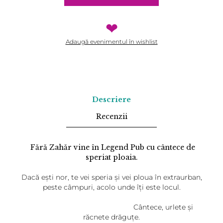
❤
Adaugă evenimentul în wishlist
Descriere
Recenzii
Fără Zahăr vine în Legend Pub cu cântece de
speriat ploaia.
Dacă eşti nor, te vei speria şi vei ploua în extraurban,
peste câmpuri, acolo unde îţi este locul.
Cântece, urlete şi
răcnete drăguţe.