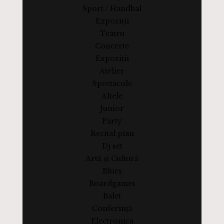
Sport / Handbal
Expoziții
Teatru
Concerte
Expoziții
Atelier
Spectacole
Altele
Junior
Party
Recital pian
Dj set
Artă și Cultură
Blues
Boardgames
Balet
Conferință
Electronica