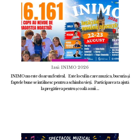
Iasi: INIMO 2026
INIMO nu este doar un festival. Este locul în care muzica, bucuria și
faptele bune se întâlnesc pentru a schimba vieți. Participarea ta ajută
la pregătirea pentru școală a mii ...