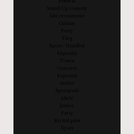
Festival
Stand-Up comedy
Alte evenimente
Culinar
Party
Târg
Sport / Handbal
Expoziții
Teatru
Concerte
Expoziții
Atelier
Spectacole
Altele
Junior
Party
Recital pian
Dj set