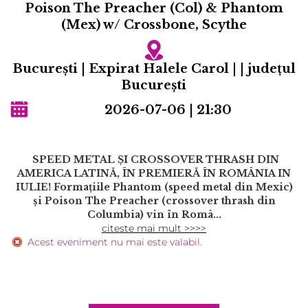
Poison The Preacher (Col) & Phantom
(Mex) w/ Crossbone, Scythe
Bucureşti | Expirat Halele Carol | | județul
Bucureşti
2026-07-06 | 21:30
SPEED METAL ȘI CROSSOVER THRASH DIN
AMERICA LATINĂ, ÎN PREMIERĂ ÎN ROMÂNIA IN
IULIE! Formațiile Phantom (speed metal din Mexic)
și Poison The Preacher (crossover thrash din
Columbia) vin în Româ...
citeste mai mult >>>>
Acest eveniment nu mai este valabil.