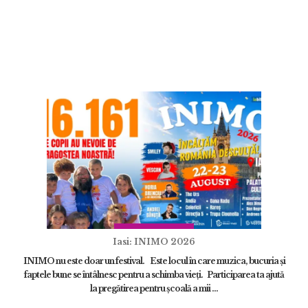
Iasi: INIMO 2026
INIMO nu este doar un festival. Este locul în care muzica, bucuria și
faptele bune se întâlnesc pentru a schimba vieți. Participarea ta ajută
la pregătirea pentru școală a mii ...