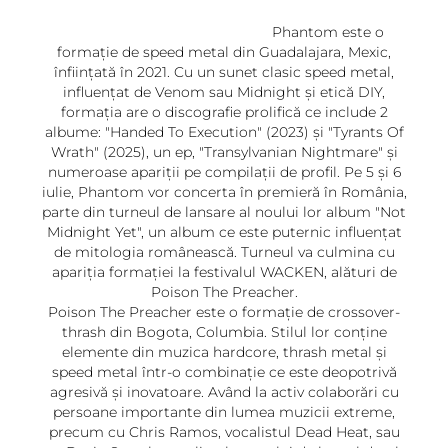
Phantom este o
formație de speed metal din Guadalajara, Mexic,
înființată în 2021. Cu un sunet clasic speed metal,
influențat de Venom sau Midnight și etică DIY,
formația are o discografie prolifică ce include 2
albume: "Handed To Execution" (2023) și "Tyrants Of
Wrath" (2025), un ep, "Transylvanian Nightmare" și
numeroase apariții pe compilații de profil. Pe 5 și 6
iulie, Phantom vor concerta în premieră în România,
parte din turneul de lansare al noului lor album "Not
Midnight Yet", un album ce este puternic influențat
de mitologia românească. Turneul va culmina cu
apariția formației la festivalul WACKEN, alături de
Poison The Preacher.
Poison The Preacher este o formație de crossover-
thrash din Bogota, Columbia. Stilul lor conține
elemente din muzica hardcore, thrash metal și
speed metal într-o combinație ce este deopotrivă
agresivă și inovatoare. Având la activ colaborări cu
persoane importante din lumea muzicii extreme,
precum cu Chris Ramos, vocalistul Dead Heat, sau