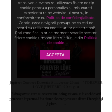
transilvania-events.ro utilizeaza fisiere de tip
cookie pentru a personaliza si imbunatati
experienta ta pe website-ul nostru, in
conformitate cu
Politica de confidențialitate
.
Continuarea navigarii presupune ca esti de
acord cu utilizarea cookie-urilor de catre noi!
Poti modifica in orice moment setarile acestor
fisiere cookie urmand instructiunile din
Politica
de cookie
.
ACCEPTA
Jupiter: Concert Directia 5 aniversar 25 ani – “FOREVER
LOVE JUPITER” | 20 august
Există povești care nu se scriu într-o singură vară, ci în zeci de veri
petrecute împreună. Una dintre ele este povestea dintre Direcția 5 și
Jupiter. ...