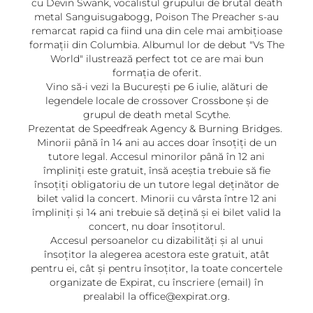
cu Devin Swank, vocalistul grupului de brutal death
metal Sanguisugabogg, Poison The Preacher s-au
remarcat rapid ca fiind una din cele mai ambițioase
formații din Columbia. Albumul lor de debut "Vs The
World" ilustrează perfect tot ce are mai bun
formația de oferit.
⁠Vino să-i vezi la București pe 6 iulie, alături de
legendele locale de crossover Crossbone și de
grupul de death metal Scythe.
Prezentat de Speedfreak Agency & Burning Bridges.
Minorii până în 14 ani au acces doar însoțiți de un
tutore legal. Accesul minorilor până în 12 ani
împliniți este gratuit, însă aceștia trebuie să fie
însoțiți obligatoriu de un tutore legal deținător de
bilet valid la concert. Minorii cu vârsta între 12 ani
împliniți și 14 ani trebuie să dețină și ei bilet valid la
concert, nu doar însoțitorul.
Accesul persoanelor cu dizabilități și al unui
însoțitor la alegerea acestora este gratuit, atât
pentru ei, cât și pentru însoțitor, la toate concertele
organizate de Expirat, cu înscriere (email) în
prealabil la office@expirat.org.