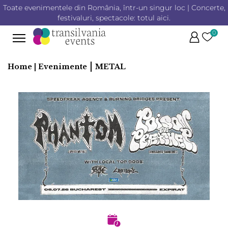
Toate evenimentele din România, într-un singur loc | Concerte,
festivaluri, spectacole: totul aici.
0
|
Home |
Evenimente
METAL