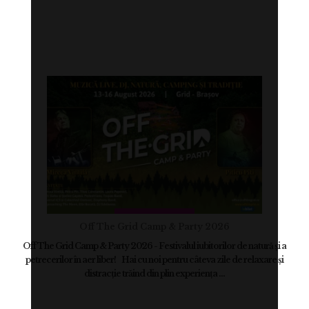
Off The Grid Camp & Party 2026
Off The Grid Camp & Party 2026 - Festivalul iubitorilor de natură și a
petrecerilor în aer liber! Hai cu noi pentru câteva zile de relaxare și
distracție trăind din plin experiența ...