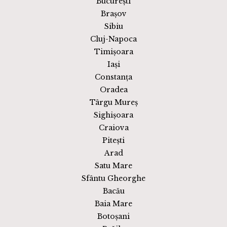
București
Brașov
Sibiu
Cluj-Napoca
Timișoara
Iași
Constanța
Oradea
Târgu Mureș
Sighișoara
Craiova
Pitești
Arad
Satu Mare
Sfântu Gheorghe
Bacău
Baia Mare
Botoșani