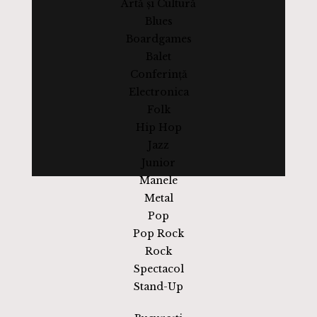
Artă și Cultură
Blues
Boardgames
Balet
Conferință
Electronica
Folk
Hip Hop
Jazz
Junior
Manele
Metal
Pop
Pop Rock
Rock
Spectacol
Stand-Up