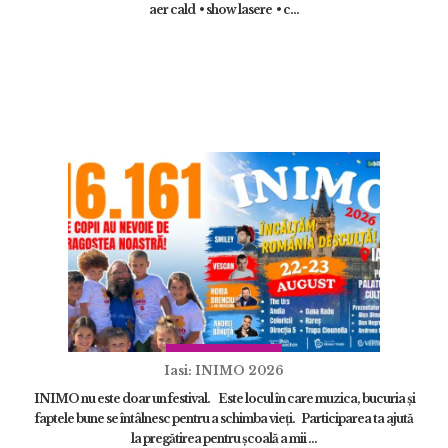
aer cald • show lasere • c...
Iasi: INIMO 2026
INIMO nu este doar un festival. Este locul în care muzica, bucuria și
faptele bune se întâlnesc pentru a schimba vieți. Participarea ta ajută
la pregătirea pentru școală a mii ...