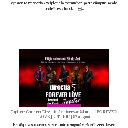
eşti nor, te vei speria şi vei ploua în extraurban, peste câmpuri, acolo
unde îţi este locul. ...
ÎNCARCA IMAGINI
ADAUGĂ
Jupiter: Concert Directia 5 aniversar 25 ani – “FOREVER
LOVE JUPITER” | 27 august
Există povești care nu se scriu într-o singură vară, ci în zeci de veri