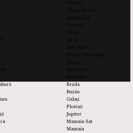
Oradea
Târgu Mureș
Sighișoara
Craiova
Pitești
le
Arad
Satu Mare
Sfântu Gheorghe
Bacău
ian
Baia Mare
Botoșani
ultură
Brăila
Buzău
mes
Galați
Ploiești
ță
Jupiter
ica
Mamaia-Sat
Mamaia