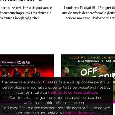
ER LOVE JUPITER” |
care nu se scriu într-o singură vară, ci
Luminaria Festival, 21–23 august 
27 august
ri petrecute împreună. Una dintre ele
sute de zmeie de toate formele și culo
ea dintre Direcția 5 și Jupiter. ...
aeriene nocturne • baloane cu aer
lasere • c...
ADAUGĂ
transilvania-events.ro utilizeaza fisiere de tip cookie pentru a
personaliza si imbunatati experienta ta pe website-ul nostru,
in conformitate cu
Politica de confidențialitate
.
Continuarea navigarii presupune ca esti de acord cu
utilizarea cookie-urilor de catre noi!
Poti modifica in orice moment setarile acestor fisiere cookie
r: Concert Directia 5
Off The Grid Camp 
urmand instructiunile din
Politica de cookie
.