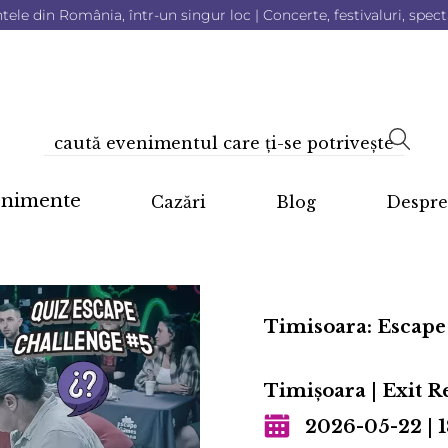
le din România, într-un singur loc | Concerte, festivaluri, specta
enimente
Cazări
Blog
Despre
Timisoara: Escape
Timişoara | Exit Re
2026-05-22 | 