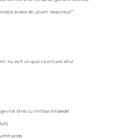
aceea de „știam răspunsul!”.
m: nu va fi un quiz ca oricare altul.
 merge mai bine cu mintea limpede!
ult)
ithfriends