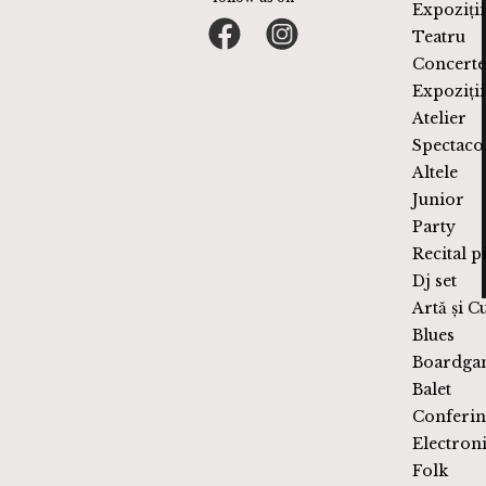
Expoziții
Teatru
Concerte
Expoziții
Atelier
Spectaco
Altele
Junior
Party
Recital p
Dj set
Artă și C
Blues
Boardga
Balet
Conferin
Electron
Folk