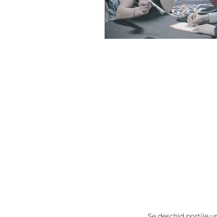
Se deschid porțile unui quiz altfel 