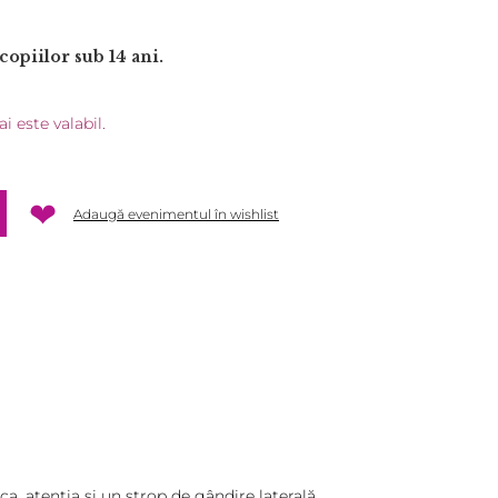
is copiilor sub 14 ani.
 este valabil.
❤
Adaugă evenimentul în wishlist
nția și un strop de gândire laterală.