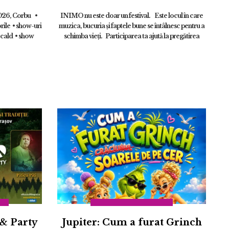
2026, Corbu •
INIMO nu este doar un festival. Este locul în care
rile • show-uri
muzica, bucuria și faptele bune se întâlnesc pentru a
 cald • show
schimba vieți. Participarea ta ajută la pregătirea
pentru școală a mii ...
& Party
Jupiter: Cum a furat Grinch