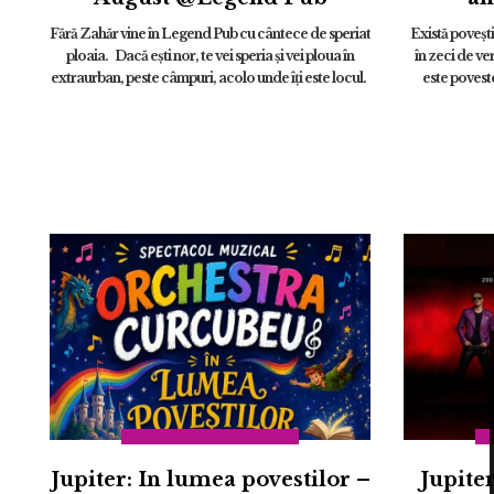
“FOREV
Fără Zahăr vine în Legend Pub cu cântece de speriat
Există povești 
ploaia. Dacă eşti nor, te vei speria şi vei ploua în
în zeci de ve
extraurban, peste câmpuri, acolo unde îţi este locul.
este povest
...
Jupiter: In lumea povestilor –
Jupite