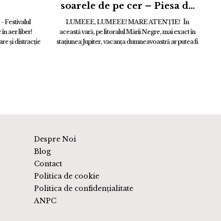
soarele de pe cer – Piesa de
teatru pentru copii | 14
 Festivalul
LUMEEE, LUMEEE! MARE ATENȚIE! În
august
 în aer liber!
această vară, pe litoralul Mării Negre, mai exact în
re și distracție
stațiunea Jupiter, vacanța dumneavoastră ar putea fi
...
serios compromisă! ...
Despre Noi
Blog
Contact
Politica de cookie
Politica de confidențialitate
ANPC