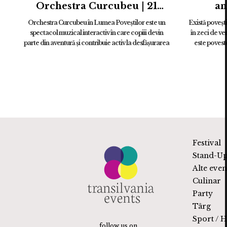
Orchestra Curcubeu | 21
an
august
“FOREV
Orchestra Curcubeu în Lumea Poveștilor este un
Există povești 
spectacol muzical interactiv în care copiii devin
în zeci de ve
parte din aventură și contribuie activ la desfășurarea
este povest
poveștii. &#...
Festival
Stand-U
Alte eve
Culinar
Party
Târg
Sport / 
follow us on