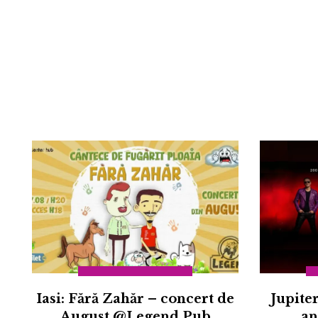
Iasi: Fără Zahăr – concert de
Jupite
August @Legend Pub
an