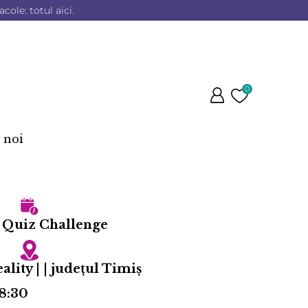
cole: totul aici.
0
 noi
 Quiz Challenge
ality | | județul Timiş
18:30