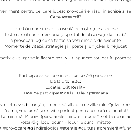
e iubesc provocările, râsul în echipă și senzația 
Ce te așteaptă?
Întrebări care îți scot la iveală cunoștințele ascunse
Teste care îți pun memoria și spiritul de observație la treabă
e provocări logice ce te fac să vezi dincolo de evidențe
Momente de viteză, strategie și... poate și un joker bine jucat
ctiv, cu surprize la fiecare pas. Nu-ți spunem tot, dar îți promite
:
Participarea se face în echipe de 2-6 persoane;
De la ora: 18:30;
Locație: Exit Reality;
Taxă de participare: de la 30 lei / persoană
vrei altceva de ronțăit, trebuie să vii cu proviziile tale. Quizul
Premii, voie bună și un vibe perfect pentru o seară de neuitat!
sta minimă: 14 ani+ (persoanele minore trebuie însoțite de un ad
Rezervă-ți locul acum – locurile sunt limitate!
t #provocare #gândirelogică #atenție #cultură #premieră #funw