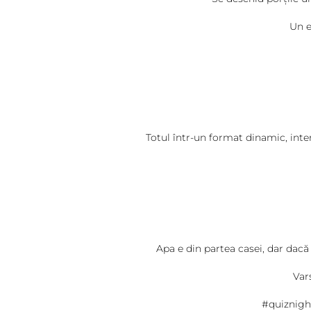
Un eveniment pentru cei car
Totul într-un format dinamic, intera
Apa e din partea casei, dar dacă 
Var
#quiznigh