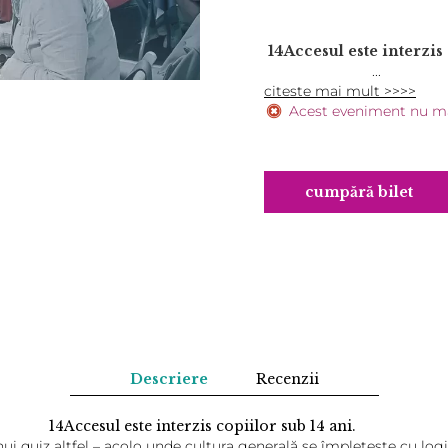
14Accesul este interz
...
citeste mai mult >>>>
Acest eveniment nu mai
cumpără bilet
Descriere
Recenzii
14Accesul este interzis copiilor sub 14 ani.
– acolo unde cultura generală se împletește cu logica, ate