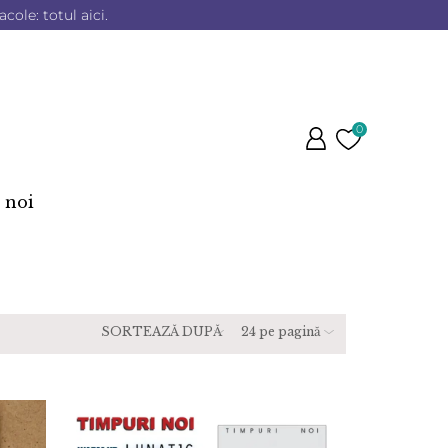
cole: totul aici.
0
 noi