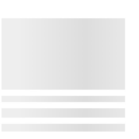
Sibiu
Sibiu
, un adevărat bijou al Transilvaniei, te
invită într-o călătorie în timp. Cu o
arhitectură medievală bine conservată,
străzi pietruite și o atmosferă romantică,