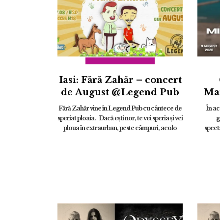
Iasi: Fără Zahăr – concert
de August @Legend Pub
Ma
Fără Zahăr vine în Legend Pub cu cântece de
În ac
speriat ploaia. Dacă eşti nor, te vei speria şi vei
g
ploua în extraurban, peste câmpuri, acolo
spect
unde îţi este locul. ...
mării
spe