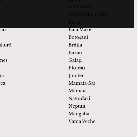
Oradea
Târgu Mureș
Sighișoara
Craiova
Pitești
le
Arad
Satu Mare
Sfântu Gheorghe
Bacău
ian
Baia Mare
Botoșani
ultură
Brăila
Buzău
mes
Galați
Ploiești
ță
Jupiter
ica
Mamaia-Sat
Mamaia