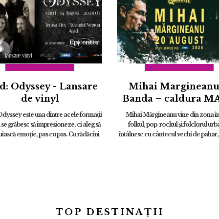
d: Odyssey - Lansare
Mihai Margineanu
de vinyl
Banda – caldura M
dyssey este una dintre acele formații
Mihai Mărgineanu vine din zona în
 se grăbesc să impresioneze, ci aleg să
folkul, pop-rockul și folclorul urb
iască emoție, pas cu pas. Cu rădăcini
întâlnesc cu cântecul vechi de pahar
 în folk, dar cu deschideri firești spre
și observația socială. Din combinația
rock și muzica d...
ieșit personaje, replici, pov...
TOP DESTINAȚII