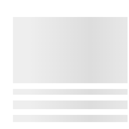
București
București
, capitala României, este un oraș
vibrant, cu o istorie bogată și o viață de
noapte efervescentă. De la clădiri istorice
impresionante până la zone moderne și