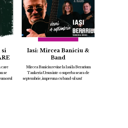
 si
Iasi: Mircea Baniciu &
ARE
Band
 care
Mircea Baniciu revine la Iasi la Berarium
an se
Tankeria Ursus intr-o superba seara de
, umorul
septembrie, impreuna cu band-ul sau!
 asta au
...