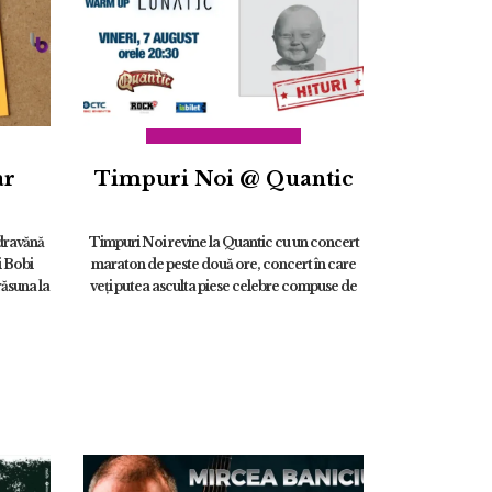
ar
Timpuri Noi @ Quantic
zdravănă
Timpuri Noi revine la Quantic cu un concert
i Bobi
maraton de peste două ore, concert în care
ăsuna la
veți putea asculta piese celebre compuse de
. &...
inegalabilul Dan Iliescu de-a lungul istoriei de
peste 40 de ani ai t...