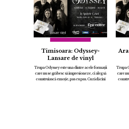
Timisoara: Odyssey-
Ara
Lansare de vinyl
Trupa Odyssey este una dintre acele formații
Trupa O
care nu se grăbesc să impresioneze, ci aleg să
care nu
construiască emoție, pas cu pas. Cu rădăcini
constru
solide în folk, dar cu deschideri firești spre
solide
rock și muzica d...