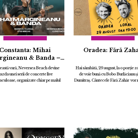
Constanta: Mihai
Oradea: Fără Zah
rgineanu & Banda –
Neversea Nights
eastă vară, Neversea Beach devine
Hai sâmbătă, 29 august, la o porţie 
azda unei serii de concerte live
de voie bună cu Bobo Burlăcianu ş
aculoase, organizate chiar pe malul
Dumitraş. Cântecele Fără Zahăr vor r
. Te invităm să trăiești o experiență
Lokal Oradea, în Grădina de vară
cială alături de Mihai Marginea...