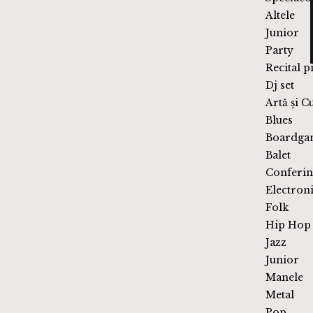
follow us on
Expoziții
Teatru
Concerte
Expoziții
Atelier
Spectaco
Altele
Junior
Party
Recital p
Dj set
Artă și C
Blues
Boardga
Balet
Conferin
Electron
Folk