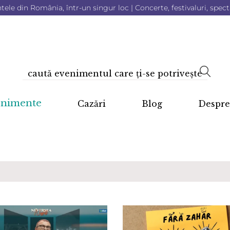
le din România, într-un singur loc | Concerte, festivaluri, specta
enimente
Cazări
Blog
Despre