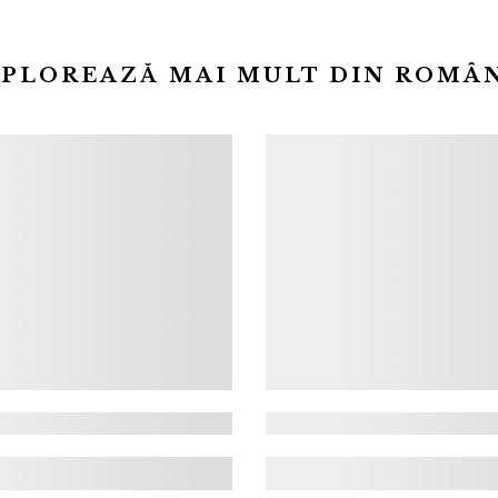
bine conservată și o natură spectaculoasă,
Brașovul îți oferă o experiență unică....
DESCOPERĂ
PLOREAZĂ MAI MULT DIN ROMÂ
r: Concert Directia 5
Luminaria Festiva