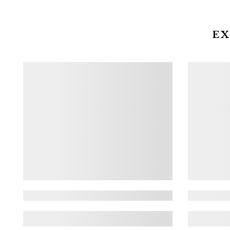
elegante, Bucureștiul are ceva de oferit
fiecărui vizitator. ...
DESCOPERĂ
EX
Iasi: Fără Zahăr – concert de
Jupite