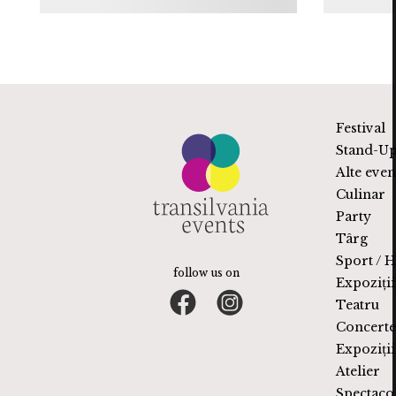
Orche
INIMO nu este doar un festival. Este locul în care
Orchestra Cu
muzica, bucuria și faptele bune se întâlnesc pentru a
spectacol mu
schimba vieți. Participarea ta ajută la pregătirea
parte din avent
pentru școală a mii ...
Festival
Stand-U
Alte eve
Culinar
Party
Târg
Sport / 