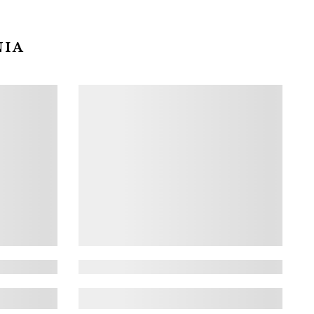
Sibiu a cucerit inimile a milioane de
vizitatori....
DESCOPERĂ
NIA
l 2026
Iasi: INIMO 2026