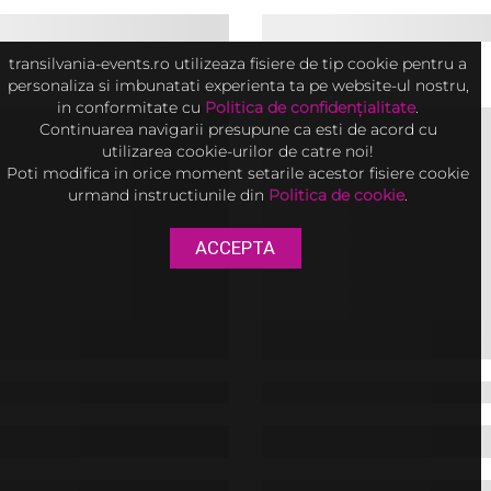
iversar 25 ani –
ER LOVE JUPITER” |
care nu se scriu într-o singură vară, ci
Luminaria Festival, 21–23 august 
27 august
transilvania-events.ro utilizeaza fisiere de tip cookie pentru a
ri petrecute împreună. Una dintre ele
sute de zmeie de toate formele și culo
personaliza si imbunatati experienta ta pe website-ul nostru,
ea dintre Direcția 5 și Jupiter. ...
aeriene nocturne • baloane cu aer
in conformitate cu
Politica de confidențialitate
.
lasere • c...
Continuarea navigarii presupune ca esti de acord cu
utilizarea cookie-urilor de catre noi!
Poti modifica in orice moment setarile acestor fisiere cookie
urmand instructiunile din
Politica de cookie
.
ACCEPTA
 In lumea povestilor –
Jupiter: Concert Dir