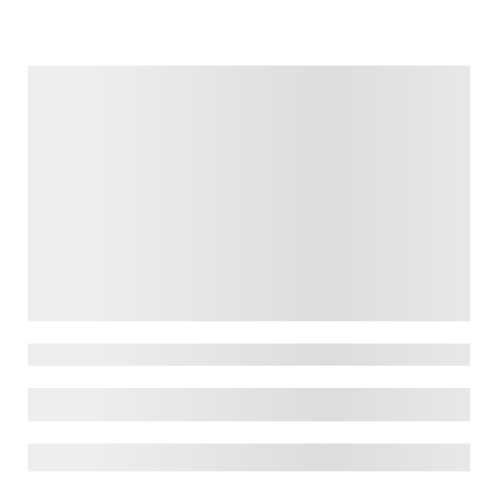
Brașov
Brașov
, cunoscut și ca "Orașul de la poalele
Tâmpei", este una dintre cele mai frumoase
și mai vizitate destinații din România. Cu
un trecut bogat, o arhitectură medievală