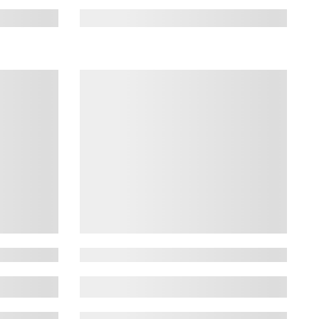
2026, Corbu •
INIMO nu este doar un festival. Este locul în care
rile • show-uri
muzica, bucuria și faptele bune se întâlnesc pentru a
 cald • show
schimba vieți. Participarea ta ajută la pregătirea
pentru școală a mii ...
ectia 5
Off The Grid Camp & Party