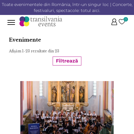
Toate evenimentele din România, într-un singur loc | Concerte,
festivaluri, spectacole: totul aici.
0
Evenimente
Afișăm 1-23 rezultate din 23
Filtrează