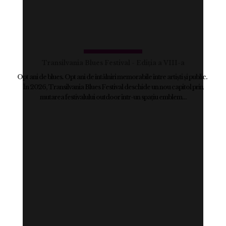
Transilvania Blues Festival - Ediția a VIII-a
Opt ani de blues. Opt ani de întâlniri memorabile între artiști și public.
În 2026, Transilvania Blues Festival deschide un nou capitol prin
mutarea festivalului outdoor într-un spațiu emblem...