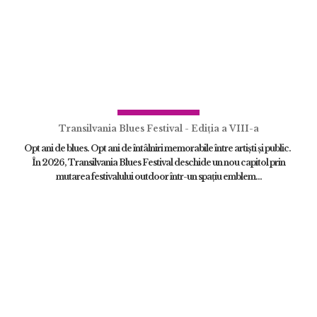
Transilvania Blues Festival - Ediția a VIII-a
Opt ani de blues. Opt ani de întâlniri memorabile între artiști și public.
În 2026, Transilvania Blues Festival deschide un nou capitol prin
mutarea festivalului outdoor într-un spațiu emblem...