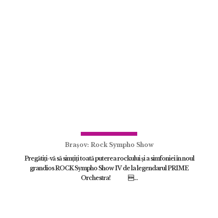
Brașov: Rock Sympho Show
Pregătiți-vă să simțiți toată puterea rockului și a simfoniei în noul
grandios ROCK Sympho Show IV de la legendarul PRIME
Orchestra! ...