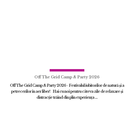
Off The Grid Camp & Party 2026
Off The Grid Camp & Party 2026 - Festivalul iubitorilor de natură și a
petrecerilor în aer liber! Hai cu noi pentru câteva zile de relaxare și
distracție trăind din plin experiența ...