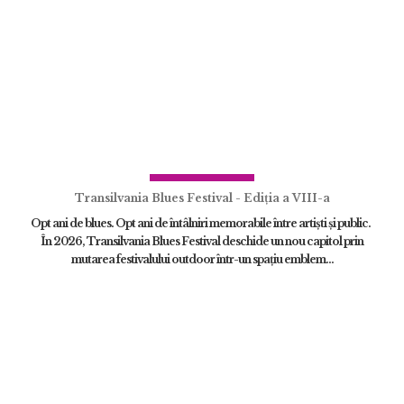
Transilvania Blues Festival - Ediția a VIII-a
Opt ani de blues. Opt ani de întâlniri memorabile între artiști și public.
În 2026, Transilvania Blues Festival deschide un nou capitol prin
mutarea festivalului outdoor într-un spațiu emblem...