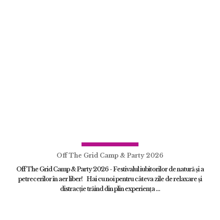
Off The Grid Camp & Party 2026
Off The Grid Camp & Party 2026 - Festivalul iubitorilor de natură și a
petrecerilor în aer liber! Hai cu noi pentru câteva zile de relaxare și
distracție trăind din plin experiența ...