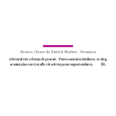
Brasov: Closer de Patrick Marber - Premiera
Adevărul este o formă de posesie. Patru oameni se întâlnesc, se aleg,
se mint și încearcă să afle cât adevăr poate suporta iubirea. ...