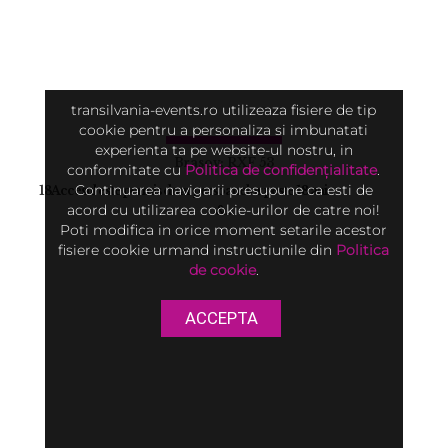
transilvania-events.ro utilizeaza fisiere de tip
cookie pentru a personaliza si imbunatati
experienta ta pe website-ul nostru, in
Brasov: RXF 53
conformitate cu
Politica de confidențialitate
.
Continuarea navigarii presupune ca esti de
18Accesul este permis doar persoanelor peste 18 ani.
acord cu utilizarea cookie-urilor de catre noi!
&...
Poti modifica in orice moment setarile acestor
fisiere cookie urmand instructiunile din
Politica
de cookie
.
ACCEPTA