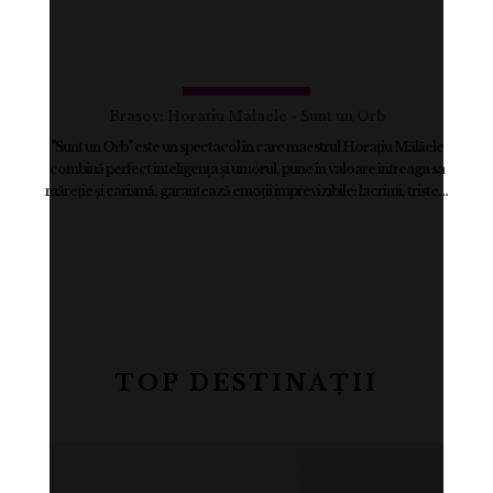
Brasov: Horatiu Malaele - Sunt un Orb
"Sunt un Orb" este un spectacol în care maestrul Horațiu Mălăele
combină perfect inteligența și umorul, pune în valoare întreaga sa
măreție și carismă, garantează emoții imprevizibile: lacrimi, triste...
TOP DESTINAȚII