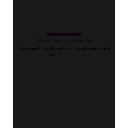
Brasov: Fanteziile soțului meu
Și persoanele căsătorite au fantezii. Și acelea sunt cele mai
interesante. ...