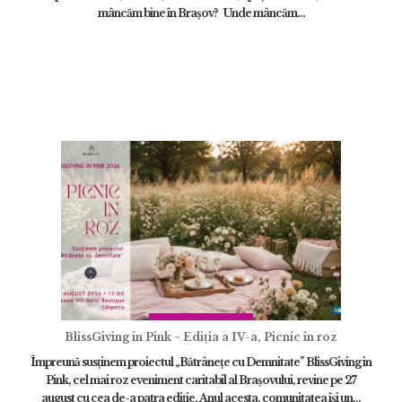
mâncăm bine în Brașov? Unde mâncăm...
BlissGiving in Pink ~ Ediția a IV-a, Picnic în roz
Împreună susținem proiectul „Bătrânețe cu Demnitate” BlissGiving in
Pink, cel mai roz eveniment caritabil al Brașovului, revine pe 27
august cu cea de-a patra ediție. Anul acesta, comunitatea își un...