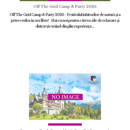
Off The Grid Camp & Party 2026
Off The Grid Camp & Party 2026 - Festivalul iubitorilor de natură și a
petrecerilor în aer liber! Hai cu noi pentru câteva zile de relaxare și
distracție trăind din plin experiența ...