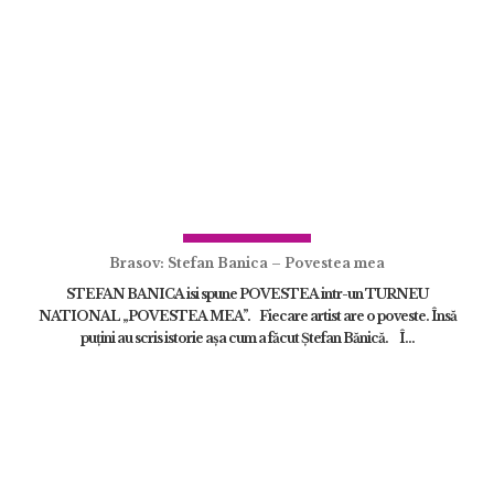
Brasov: Stefan Banica – Povestea mea
STEFAN BANICA isi spune POVESTEA intr-un TURNEU
NATIONAL „POVESTEA MEA”. Fiecare artist are o poveste. Însă
puțini au scris istorie așa cum a făcut Ștefan Bănică. Î...