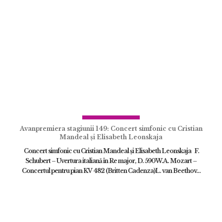
Avanpremiera stagiunii 149: Concert simfonic cu Cristian
Mandeal și Elisabeth Leonskaja
Concert simfonic cu Cristian Mandeal și Elisabeth Leonskaja F.
Schubert – Uvertura italiană în Re major, D. 590W.A. Mozart –
Concertul pentru pian KV 482 (Britten Cadenza)L. van Beethov...