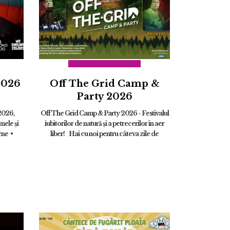
2026
Off The Grid Camp &
Party 2026
2026,
Off The Grid Camp & Party 2026 - Festivalul
mele și
iubitorilor de natură și a petrecerilor în aer
rne •
liber! Hai cu noi pentru câteva zile de
 c...
relaxare și distracție trăind din plin experiența
...