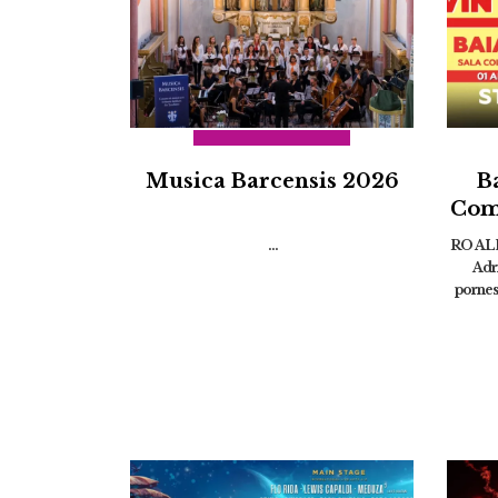
Musica Barcensis 2026
B
Com
Adr
...
RO ALER
Adri
AL
pornesc
umor 