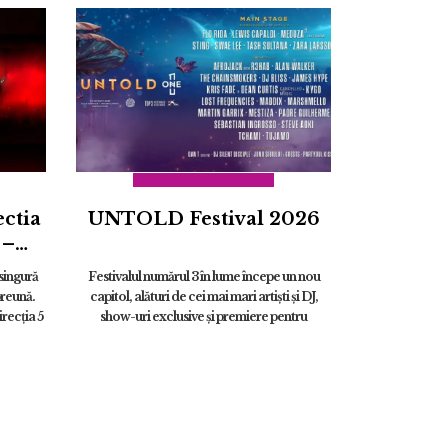
ectia
UNTOLD Festival 2026
 –
E
 singură
Festivalul numărul 3 în lume începe un nou
ust
preună.
capitol, alături de cei mai mari artiști și DJ,
recția 5
show-uri exclusive și premiere pentru
România: Zara Larsson, Lewis Capaldi,
STING, Flo Rida, Martin Garrix, S...