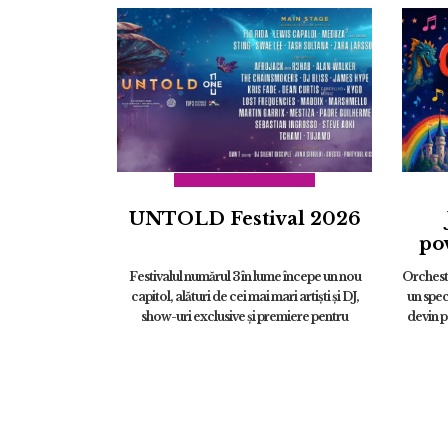
UNTOLD Festival 2026
po
Cu
Festivalul numărul 3 în lume începe un nou
Orchest
capitol, alături de cei mai mari artiști și DJ,
un spec
show-uri exclusive și premiere pentru
devin p
România: Zara Larsson, Lewis Capaldi,
STING, Flo Rida, Martin Garrix, S...