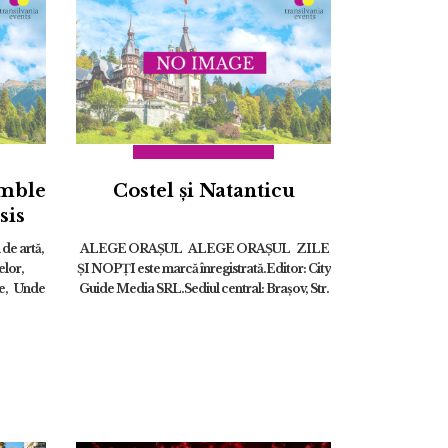
emble
Costel și Natanticu
sis
de artă,
ALEGE ORAȘUL ALEGE ORAȘUL ZILE
elor,
ȘI NOPȚI este marcă înregistrată.Editor: City
ale, Unde
Guide Media SRL.Sediul central: Brașov, Str.
căm...
Octavian Goga nr. 9, bl. 290 ZILE ȘI NOPȚI
es...