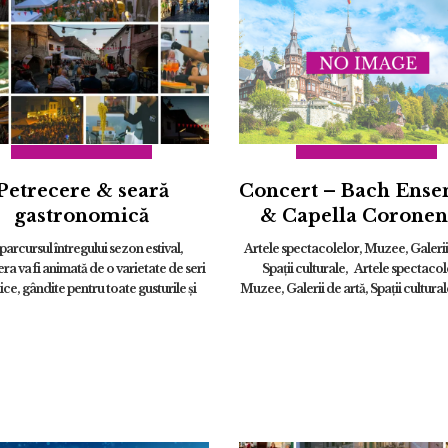
Petrecere & seară
Concert – Bach Ens
gastronomică
& Capella Coronen
parcursul întregului sezon estival,
Artele spectacolelor, Muzee, Galerii 
ra va fi animată de o varietate de seri
Spații culturale, Artele spectacol
ce, gândite pentru toate gusturile și
Muzee, Galerii de artă, Spații cultur
 Programul include seri dedicate celor
mâncăm bine în Brașov? Unde mân
mai dans...