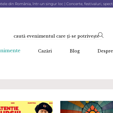
le din România, într-un singur loc | Concerte, festivaluri, specta
enimente
Cazări
Blog
Despre