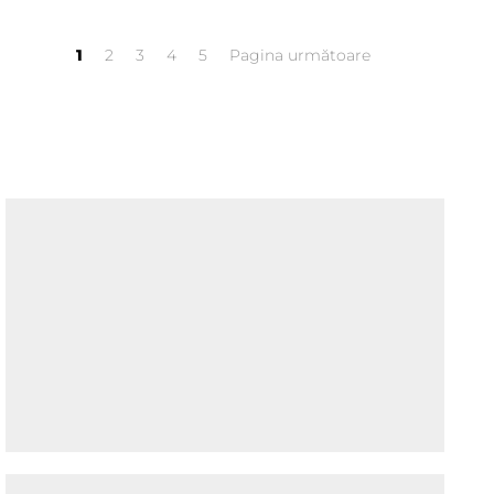
1
2
3
4
5
Pagina următoare
Sibiu