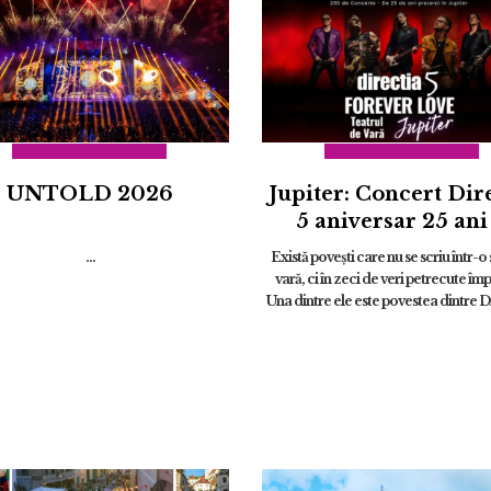
UNTOLD 2026
Jupiter: Concert Dir
5 aniversar 25 ani
“FOREVER LOV
...
Există povești care nu se scriu într-o
JUPITER” | 20 aug
vară, ci în zeci de veri petrecute îm
Una dintre ele este povestea dintre Di
și Jupiter. ...