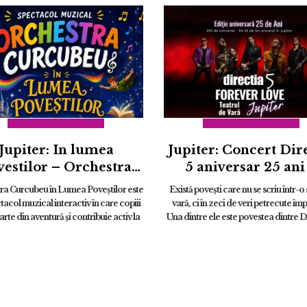
Jupiter: In lumea
Jupiter: Concert Dir
vestilor – Orchestra
5 aniversar 25 ani
rcubeu | 21 august
“FOREVER LOV
ra Curcubeu în Lumea Poveștilor este
Există povești care nu se scriu într-o
JUPITER” | 13 aug
tacol muzical interactiv în care copiii
vară, ci în zeci de veri petrecute îm
arte din aventură și contribuie activ la
Una dintre ele este povestea dintre Di
desfășurarea poveștii. &#...
și Jupiter. ...