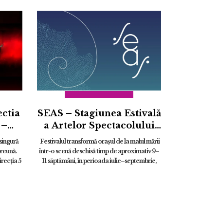
ectia
SEAS – Stagiunea Estivală
 –
a Artelor Spectacolului
E
2026
 singură
Festivalul transformă orașul de la malul mării
st
preună.
într-o scenă deschisă timp de aproximativ 9–
recția 5
11 săptămâni, în perioada iulie–septembrie,
aducând la un loc sute de artiști și zeci de
companii de te...