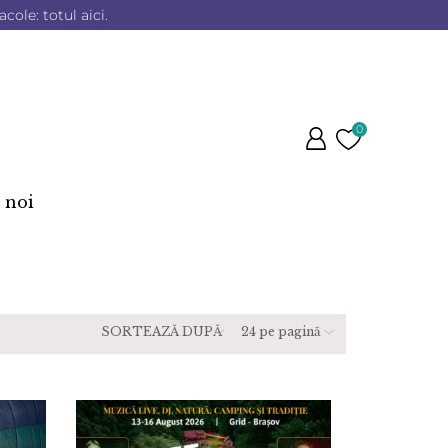
cole: totul aici.
0
 noi