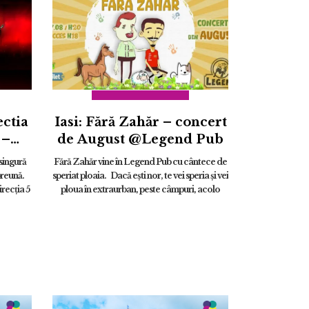
ectia
Iasi: Fără Zahăr – concert
 –
de August @Legend Pub
E
 singură
Fără Zahăr vine în Legend Pub cu cântece de
ust
preună.
speriat ploaia. Dacă eşti nor, te vei speria şi vei
recția 5
ploua în extraurban, peste câmpuri, acolo
unde îţi este locul. ...