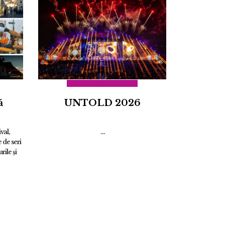
ă
UNTOLD 2026
val,
...
 de seri
rile și
ate celor