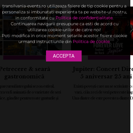
transilvania-events.ro utilizeaza fisiere de tip cookie pentru a
personaliza si imbunatati experienta ta pe website-ul nostru,
in conformitate cu
Politica de confidențialitate
.
Continuarea navigarii presupune ca esti de acord cu
utilizarea cookie-urilor de catre noi!
Poti modifica in orice moment setarile acestor fisiere cookie
urmand instructiunile din
Politica de cookie
.
ACCEPTA
Petrecere & seară
Jupiter: Concert Dir
gastronomică
5 aniversar 25 ani
“FOREVER LOV
parcursul întregului sezon estival,
Există povești care nu se scriu într-o
JUPITER” | 6 augu
ra va fi animată de o varietate de seri
vară, ci în zeci de veri petrecute îm
ce, gândite pentru toate gusturile și
Una dintre ele este povestea dintre Di
 Programul include seri dedicate celor
și Jupiter. ...
mai dans...