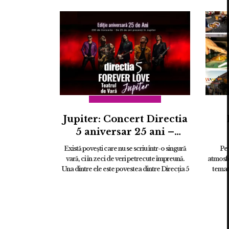
Jupiter: Concert Directia
5 aniversar 25 ani –
“FOREVER LOVE
Există povești care nu se scriu într-o singură
Pe 
JUPITER” | 27 august
vară, ci în zeci de veri petrecute împreună.
atmosfe
Una dintre ele este povestea dintre Direcția 5
temati
și Jupiter. ...
stările.