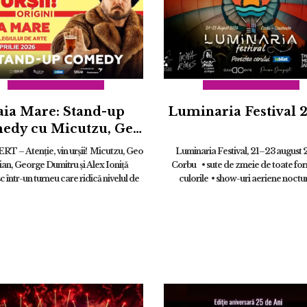
aia Mare: Stand-up
Luminaria Festival 
edy cu Micutzu, Geo
ian, George Dumitru
T – Atenție, vin urșii! Micutzu, Geo
Luminaria Festival, 21–23 august 
si Alex Ionita - RO
an, George Dumitru și Alex Ioniță
Corbu • sute de zmeie de toate for
ERT - “Atentie, vin
 într-un turneu care ridică nivelul de
culorile • show-uri aeriene noctu
la maximum. Dacă primești alerta…
baloane cu aer cald • show lasere •
ursii!
înseamnă că urmează ...