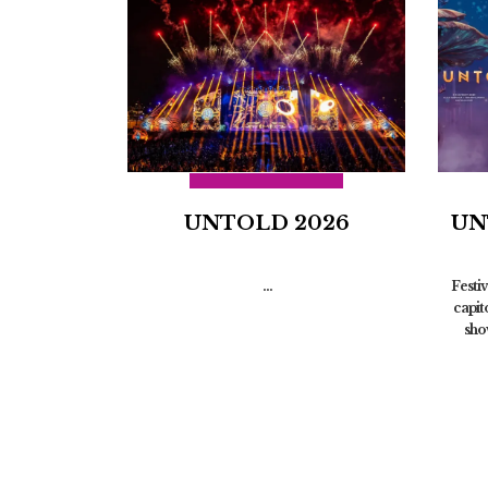
UNTOLD 2026
UN
...
Festiv
capito
sho
Româ
STI