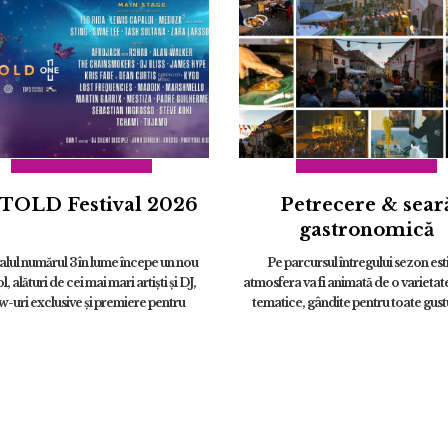
TOLD Festival 2026
Petrecere & sear
gastronomică
alul numărul 3 în lume începe un nou
Pe parcursul întregului sezon esti
l, alături de cei mai mari artiști și DJ,
atmosfera va fi animată de o varietate
w-uri exclusive și premiere pentru
tematice, gândite pentru toate gustu
nia: Zara Larsson, Lewis Capaldi,
stările. Programul include seri dedic
NG, Flo Rida, Martin Garrix, S...
mai dans...