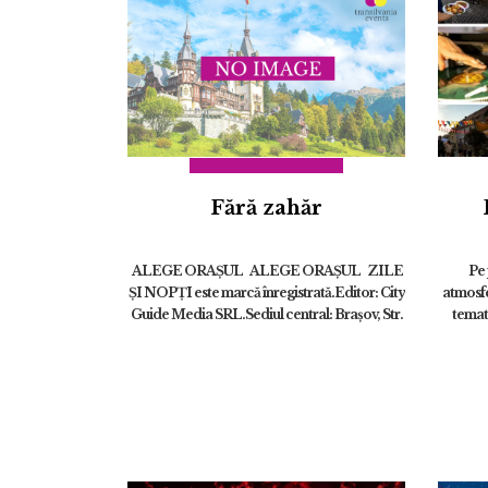
Fără zahăr
ALEGE ORAȘUL ALEGE ORAȘUL ZILE
Pe 
ȘI NOPȚI este marcă înregistrată.Editor: City
atmosfe
Guide Media SRL.Sediul central: Brașov, Str.
temati
Octavian Goga nr. 9, bl. 290 ZILE ȘI NOPȚI
stările.
es...