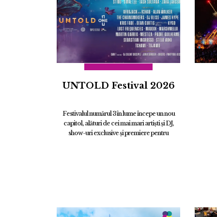
UNTOLD Festival 2026
Festivalul numărul 3 în lume începe un nou
capitol, alături de cei mai mari artiști și DJ,
show-uri exclusive și premiere pentru
România: Zara Larsson, Lewis Capaldi,
STING, Flo Rida, Martin Garrix, S...