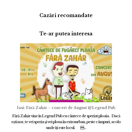
Cazări recomandate
Te-ar putea interesa
Adaugă review
Iasi: Fără Zahăr – concert de August @Legend Pub
Fără Zahăr vine în Legend Pub cu cântece de speriat ploaia. Dacă
eşti nor, te vei speria şi vei ploua în extraurban, peste câmpuri, acolo
ÎNCARCA IMAGINI
unde îţi este locul. ...