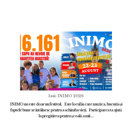
Iasi: INIMO 2026
INIMO nu este doar un festival. Este locul în care muzica, bucuria și
faptele bune se întâlnesc pentru a schimba vieți. Participarea ta ajută
la pregătirea pentru școală a mii ...