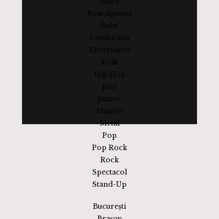
Blues
Boardgames
Balet
Conferință
Electronica
Folk
Hip Hop
Jazz
Junior
Manele
Metal
Pop
Pop Rock
Rock
Spectacol
Stand-Up
București
Brașov