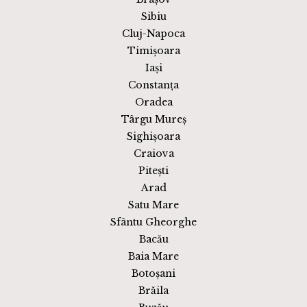
Sibiu
Cluj-Napoca
Timișoara
Iași
Constanța
Oradea
Târgu Mureș
Sighișoara
Craiova
Pitești
Arad
Satu Mare
Sfântu Gheorghe
Bacău
Baia Mare
Botoșani
Brăila