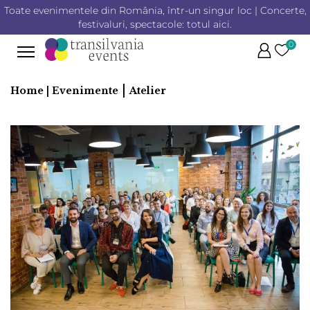
Toate evenimentele din România, într-un singur loc | Concerte,
festivaluri, spectacole: totul aici.
0
|
Home |
Evenimente
Atelier