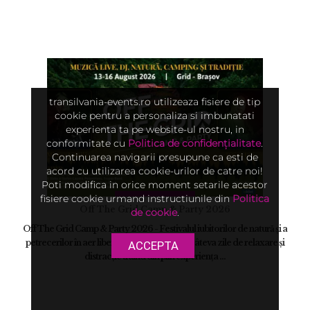
transilvania-events.ro utilizeaza fisiere de tip
cookie pentru a personaliza si imbunatati
experienta ta pe website-ul nostru, in
conformitate cu
Politica de confidențialitate
.
Continuarea navigarii presupune ca esti de
acord cu utilizarea cookie-urilor de catre noi!
Poti modifica in orice moment setarile acestor
fisiere cookie urmand instructiunile din
Politica
Off The Grid Camp & Party 2026
de cookie
.
Off The Grid Camp & Party 2026 - Festivalul iubitorilor de natură și a
petrecerilor în aer liber! Hai cu noi pentru câteva zile de relaxare și
ACCEPTA
distracție trăind din plin experiența ...