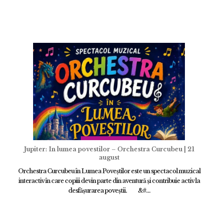
Jupiter: In lumea povestilor – Orchestra Curcubeu | 21
august
Orchestra Curcubeu în Lumea Poveștilor este un spectacol muzical
interactiv în care copiii devin parte din aventură și contribuie activ la
desfășurarea poveștii. &#...