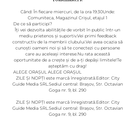
Când: În fiecare miercuri, de la ora 19:30Unde:
Comuniteca, Magazinul Crișul, etajul 1
De ce să participi?
Îți vei dezvolta abilitățile de vorbit în public într-un
mediu prietenos și suportiv.Vei primi feedback
constructiv de la membrii clubului.Vei avea ocazia să
cunoști oameni noi și să te conectezi cu persoane
care au aceleași interese.Nu rata această
oportunitate de a crește și de a-ți depăși limitele!Te
așteptăm cu drag!
ALEGE ORAȘUL
ALEGE ORAȘUL
ZILE ȘI NOPȚI este marcă înregistrată.Editor: City
Guide Media SRL.Sediul central: Brașov, Str. Octavian
Goga nr. 9, bl. 290
ZILE ȘI NOPȚI este marcă înregistrată.Editor: City
Guide Media SRL.Sediul central: Brașov, Str. Octavian
Goga nr. 9, bl. 290