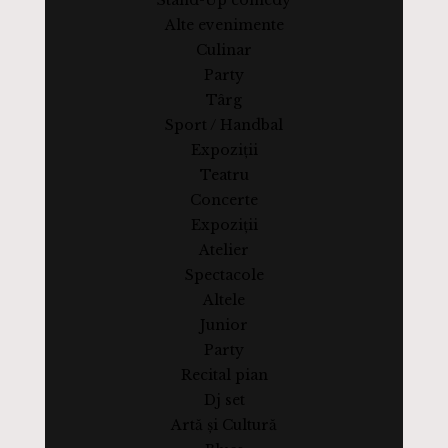
Stand-Up comedy
Alte evenimente
Culinar
Party
Târg
Sport / Handbal
Expoziții
Teatru
Concerte
Expoziții
Atelier
Spectacole
Altele
Junior
Party
Recital pian
Dj set
Artă și Cultură