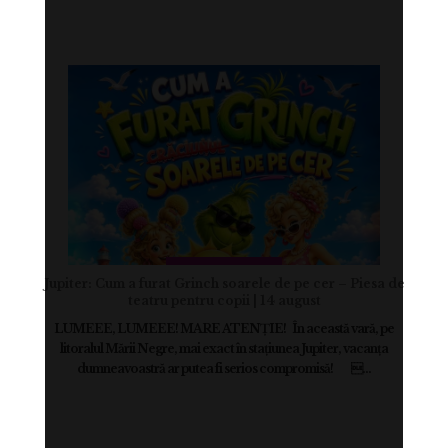
Jupiter: Cum a furat Grinch soarele de pe cer – Piesa de
teatru pentru copii | 14 august
LUMEEE, LUMEEE! MARE ATENȚIE! În această vară, pe
litoralul Mării Negre, mai exact în stațiunea Jupiter, vacanța
dumneavoastră ar putea fi serios compromisă! ...