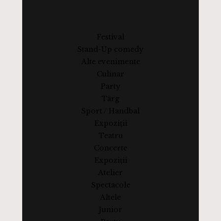
Festival
Stand-Up comedy
Alte evenimente
Culinar
Party
Târg
Sport / Handbal
Expoziții
Teatru
Concerte
Expoziții
Atelier
Spectacole
Altele
Junior