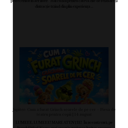
petrecerilor în aer liber! Hai cu noi pentru câteva zile de relaxare și
distracție trăind din plin experiența ...
Jupiter: Cum a furat Grinch soarele de pe cer – Piesa de
teatru pentru copii | 14 august
LUMEEE, LUMEEE! MARE ATENȚIE! În această vară, pe