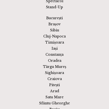
Spectacol
Stand-Up
București
Brașov
Sibiu
Cluj-Napoca
Timișoara
Iași
Constanța
Oradea
Târgu Mureș
Sighișoara
Craiova
Pitești
Arad
Satu Mare
Sfântu Gheorghe