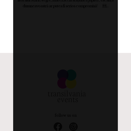
litoralul Mării Negre, mai exact în stațiunea Jupiter, vacanța
dumneavoastră ar putea fi serios compromisă! ...
follow us on