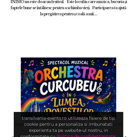
INIMO nu este doar un festival. Este locul în care muzica, bucuria și
faptele bune se întâlnesc pentru a schimba vieți. Participarea ta ajută
la pregătirea pentru școală a mii ...
transilvania-events.ro utilizeaza fisiere de tip
cookie pentru a personaliza si imbunatati
Jupiter: In lumea povestilor – Orchestra Curcubeu | 21
august
experienta ta pe website-ul nostru, in
conformitate cu
Politica de confidențialitate
.