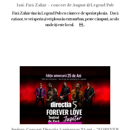
Iasi: Fără Zahăr – concert de August @Legend Pub
Fără Zahăr vine în Legend Pub cu cântece de speriat ploaia. Dacă
eşti nor, te vei speria şi vei ploua în extraurban, peste câmpuri, acolo
ÎNCARCA IMAGINI
unde îţi este locul. ...
ADAUGĂ
Jupiter: Concert Directia 5 aniversar 25 ani – “FOREVER