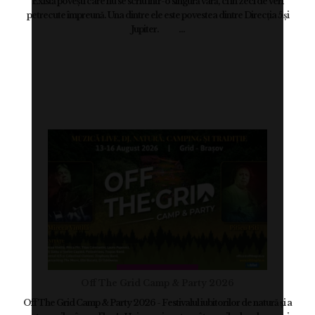
Există povești care nu se scriu într-o singură vară, ci în zeci de veri
petrecute împreună. Una dintre ele este povestea dintre Direcția 5 și
Jupiter. ...
Off The Grid Camp & Party 2026
Off The Grid Camp & Party 2026 - Festivalul iubitorilor de natură și a