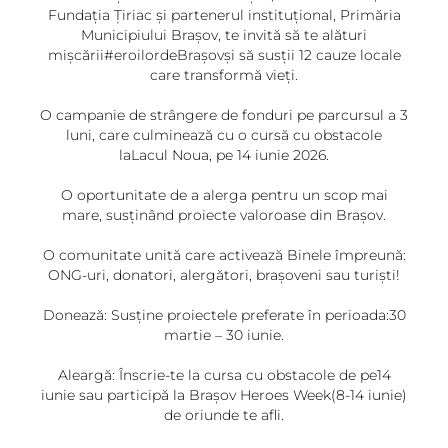
Fundația Ţiriac și partenerul instituțional, Primăria
Municipiului Brașov, te invită să te alături
mișcării#eroilordeBrașovși să susții 12 cauze locale
care transformă vieți.
O campanie de strângere de fonduri pe parcursul a 3
luni, care culminează cu o cursă cu obstacole
laLacul Noua, pe 14 iunie 2026.
O oportunitate de a alerga pentru un scop mai
mare, susținând proiecte valoroase din Brașov.
O comunitate unită care activează Binele împreună:
ONG-uri, donatori, alergători, brașoveni sau turiști!
Donează: Susține proiectele preferate în perioada:30
martie – 30 iunie.
Aleargă: Înscrie-te la cursa cu obstacole de pe14
iunie sau participă la Brașov Heroes Week(8-14 iunie)
de oriunde te afli.