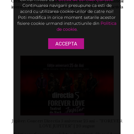
Orchestra Curcubeu în Lumea Poveștilor este un spectacol muzical
Continuarea navigarii presupune ca esti de
interactiv în care copiii devin parte din aventură și contribuie activ la
acord cu utilizarea cookie-urilor de catre noi!
desfășurarea poveștii. &#...
Poti modifica in orice moment setarile acestor
fisiere cookie urmand instructiunile din
Politica
de cookie
.
ACCEPTA
Jupiter: Concert Directia 5 aniversar 25 ani – “FOREVER
LOVE JUPITER” | 20 august