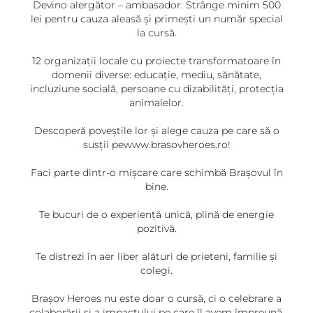
Devino alergător – ambasador: Strânge minim 500
lei pentru cauza aleasă și primești un număr special
la cursă.
12 organizații locale cu proiecte transformatoare în
domenii diverse: educație, mediu, sănătate,
incluziune socială, persoane cu dizabilități, protecția
animalelor.
Descoperă poveștile lor și alege cauza pe care să o
susții pewww.brasovheroes.ro!
Faci parte dintr-o mișcare care schimbă Brașovul în
bine.
Te bucuri de o experiență unică, plină de energie
pozitivă.
Te distrezi în aer liber alături de prieteni, familie și
colegi.
Brașov Heroes nu este doar o cursă, ci o celebrare a
colaborării și a impactului pe care îl avem împreună.