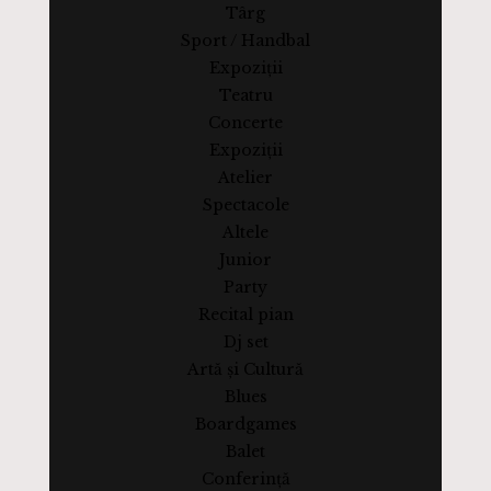
Târg
Sport / Handbal
Expoziții
Teatru
Concerte
Expoziții
Atelier
Spectacole
Altele
Junior
Party
Recital pian
Dj set
Artă și Cultură
Blues
Boardgames
Balet
Conferință