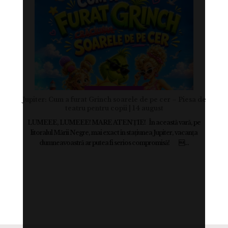
Jupiter: Cum a furat Grinch soarele de pe cer – Piesa de
teatru pentru copii | 14 august
LUMEEE, LUMEEE! MARE ATENȚIE! În această vară, pe
litoralul Mării Negre, mai exact în stațiunea Jupiter, vacanța
dumneavoastră ar putea fi serios compromisă! ...