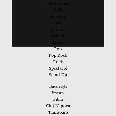
Electronica
Folk
Hip Hop
Jazz
Junior
Manele
Metal
Pop
Pop Rock
Rock
Spectacol
Stand-Up
București
Brașov
Sibiu
Cluj-Napoca
Timișoara