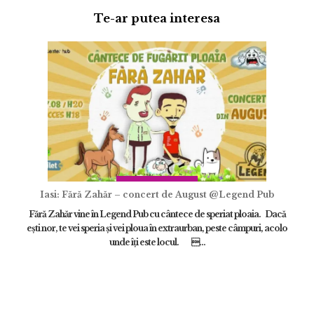
Te-ar putea interesa
Adaugă review
Iasi: Fără Zahăr – concert de August @Legend Pub
Fără Zahăr vine în Legend Pub cu cântece de speriat ploaia. Dacă
eşti nor, te vei speria şi vei ploua în extraurban, peste câmpuri, acolo
ÎNCARCA IMAGINI
unde îţi este locul. ...