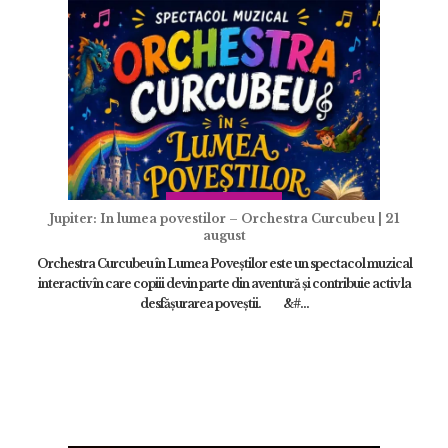
Jupiter: In lumea povestilor – Orchestra Curcubeu | 21
august
Orchestra Curcubeu în Lumea Poveștilor este un spectacol muzical
interactiv în care copiii devin parte din aventură și contribuie activ la
desfășurarea poveștii. &#...