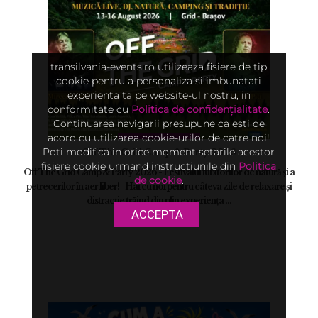
transilvania-events.ro utilizeaza fisiere de tip
cookie pentru a personaliza si imbunatati
experienta ta pe website-ul nostru, in
conformitate cu
Politica de confidențialitate
.
Continuarea navigarii presupune ca esti de
acord cu utilizarea cookie-urilor de catre noi!
Poti modifica in orice moment setarile acestor
Off The Grid Camp & Party 2026
fisiere cookie urmand instructiunile din
Politica
Off The Grid Camp & Party 2026 - Festivalul iubitorilor de natură și a
de cookie
.
petrecerilor în aer liber! Hai cu noi pentru câteva zile de relaxare și
distracție trăind din plin experiența ...
ACCEPTA