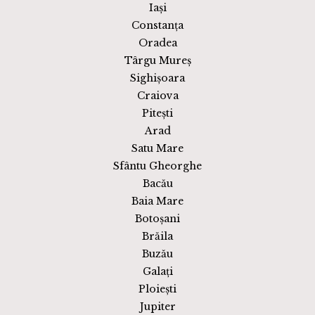
Iași
Constanța
Oradea
Târgu Mureș
Sighișoara
Craiova
Pitești
Arad
Satu Mare
Sfântu Gheorghe
Bacău
Baia Mare
Botoșani
Brăila
Buzău
Galați
Ploiești
Jupiter