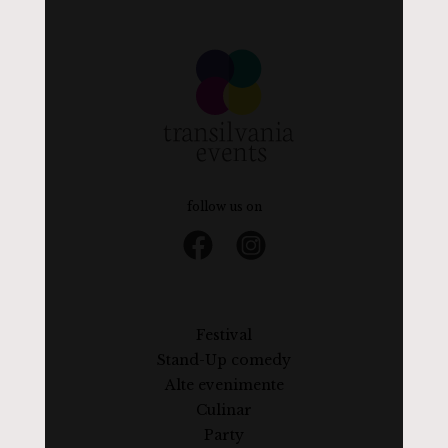
follow us on
Festival
Stand-Up comedy
Alte evenimente
Culinar
Party