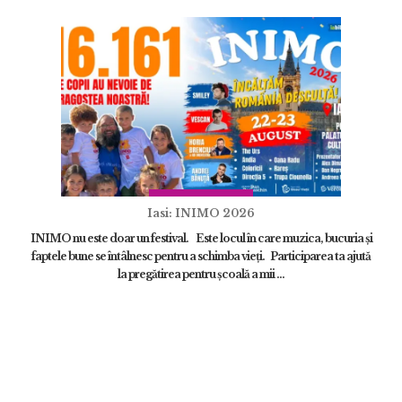
Iasi: INIMO 2026
INIMO nu este doar un festival. Este locul în care muzica, bucuria și
faptele bune se întâlnesc pentru a schimba vieți. Participarea ta ajută
la pregătirea pentru școală a mii ...